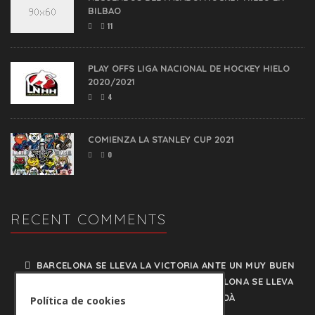
BILBAO
11
PLAY OFFS LIGA NACIONAL DE HOCKEY HIELO
2020/2021
4
COMIENZA LA STANLEY CUP 2021
0
RECENT COMMENTS
BARCELONA SE LLEVA LA VICTORIA ANTE UN MUY BUEN
on
PUIGCERDÀ - HOCKEYHIELO.NET
BARCELONA SE LLEVA
LA VICTORIA ANTE UN MUY BUEN PUIGCERDÀ
Política de cookies