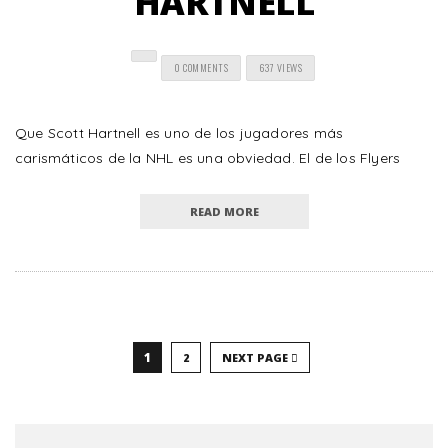
HARTNELL
0 COMMENTS
637 VIEWS
Que Scott Hartnell es uno de los jugadores más
carismáticos de la NHL es una obviedad. El de los Flyers
READ MORE
1
2
NEXT PAGE