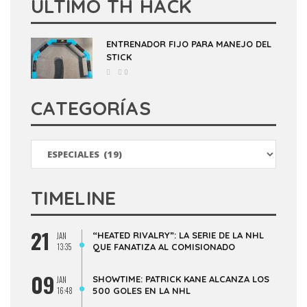
ULTIMO TH HACK
ENTRENADOR FIJO PARA MANEJO DEL
STICK
0
CATEGORÍAS
Categorías
TIMELINE
21
“HEATED RIVALRY”: LA SERIE DE LA NHL
JAN
13:35
QUE FANATIZA AL COMISIONADO
09
SHOWTIME: PATRICK KANE ALCANZA LOS
JAN
16:48
500 GOLES EN LA NHL