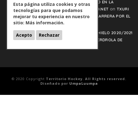
TXURI URDIN Y JACA NO PISAN EL FRENO EN LA
Esta página utiliza cookies y otras
on
CARRERA POR EL LIDERATO - HOCKEYHIELO.NET
TXURI
tecnologías para que podamos
mejorar tu experiencia en nuestro
URDIN Y JACA NO PISAN EL FRENO EN LA CARRERA POR EL
sitio:
Más información.
LIDERATO
PLAY OFFS LIGA IBERDROLA DE HOCKEY HIELO 2020/2021
Acepto
Rechazar
on
- HOCKEYHIELO.NET
PLAY OFFS LIGA IBERDROLA DE
HOCKEY HIELO 2020/2021
© 2020 Copyright
Territorio Hockey. All Rights reserved.
Diseñado por
UmpaLuumpa