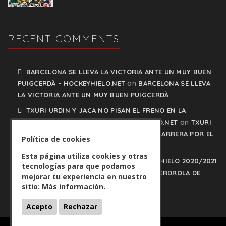
RECENT COMMENTS
BARCELONA SE LLEVA LA VICTORIA ANTE UN MUY BUEN
on
PUIGCERDÀ - HOCKEYHIELO.NET
BARCELONA SE LLEVA
LA VICTORIA ANTE UN MUY BUEN PUIGCERDÀ
TXURI URDIN Y JACA NO PISAN EL FRENO EN LA
on
CARRERA POR EL LIDERATO - HOCKEYHIELO.NET
TXURI
URDIN Y JACA NO PISAN EL FRENO EN LA CARRERA POR EL
Política de cookies
LIDERATO
Esta página utiliza cookies y otras
PLAY OFFS LIGA IBERDROLA DE HOCKEY HIELO 2020/2021
tecnologías para que podamos
on
- HOCKEYHIELO.NET
PLAY OFFS LIGA IBERDROLA DE
mejorar tu experiencia en nuestro
HOCKEY HIELO 2020/2021
sitio:
Más información.
Acepto
Rechazar