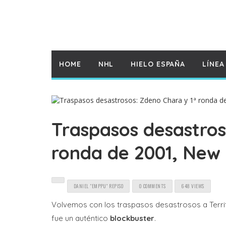
HOME
NHL
HIELO ESPAÑA
LÍNEA
Traspasos desastros
ronda de 2001, New 
DANIEL "EMPPU" REPISO
0 COMMENTS
648 VIEWS
Volvemos con los traspasos desastrosos a Terri
fue un auténtico
blockbuster
.