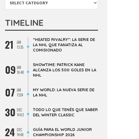
TIMELINE
“HEATED RIVALRY”: LA SERIE DE
21
JAN
LA NHL QUE FANATIZA AL
13:35
COMISIONADO
SHOWTIME: PATRICK KANE
09
JAN
ALCANZA LOS 500 GOLES EN LA
16:48
NHL
07
MY WORLD: LA NUEVA SERIE DE
JAN
13:24
LA NHL
30
TODO LO QUE TENÉS QUE SABER
DEC
14:03
DEL WINTER CLASSIC
24
GUÍA PARA EL WORLD JUNIOR
DEC
14:48
CHAMPIONSHIP 2026