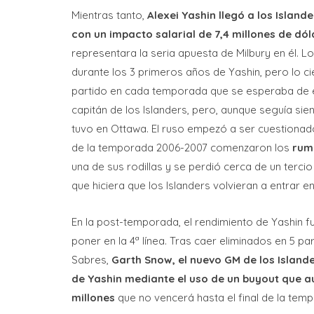
Mientras tanto,
Alexei Yashin llegó a los Islan
con un impacto salarial de 7,4 millones de dól
representara la seria apuesta de Milbury en él. 
durante los 3 primeros años de Yashin, pero lo c
partido en cada temporada que se esperaba de é
capitán de los Islanders, pero, aunque seguía si
tuvo en Ottawa. El ruso empezó a ser cuestionado
de la temporada 2006-2007 comenzaron los
rum
una de sus rodillas y se perdió cerca de un terc
que hiciera que los Islanders volvieran a entrar en
En la post-temporada, el rendimiento de Yashin fu
poner en la 4ª línea. Tras caer eliminados en 5 pa
Sabres,
Garth Snow, el nuevo GM de los Island
de Yashin mediante el uso de un buyout que aú
millones
que no vencerá hasta el final de la tem