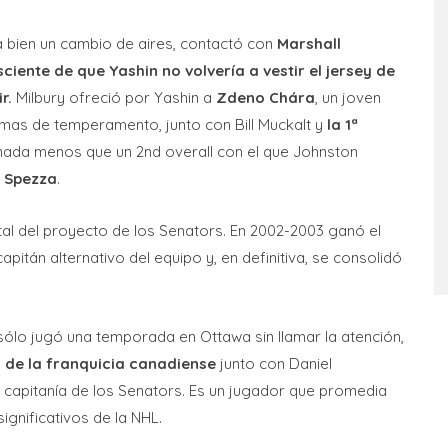
ía bien un cambio de aires, contactó con
Marshall
iente de que Yashin no volvería a vestir el jersey de
r.
Milbury ofreció por Yashin a
Zdeno Chára
, un joven
mas de temperamento, junto con Bill Muckalt y
la 1ª
 nada menos que un 2nd overall con el que Johnston
 Spezza
.
al del proyecto de los Senators. En 2002-2003 ganó el
itán alternativo del equipo y, en definitiva, se consolidó
 sólo jugó una temporada en Ottawa sin llamar la atención,
 de la franquicia canadiense
junto con Daniel
 capitanía de los Senators. Es un jugador que promedia
ignificativos de la NHL.