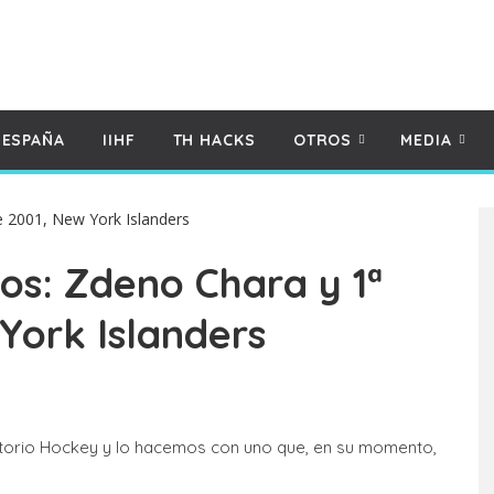
 ESPAÑA
IIHF
TH HACKS
OTROS
MEDIA
os: Zdeno Chara y 1ª
York Islanders
torio Hockey y lo hacemos con uno que, en su momento,