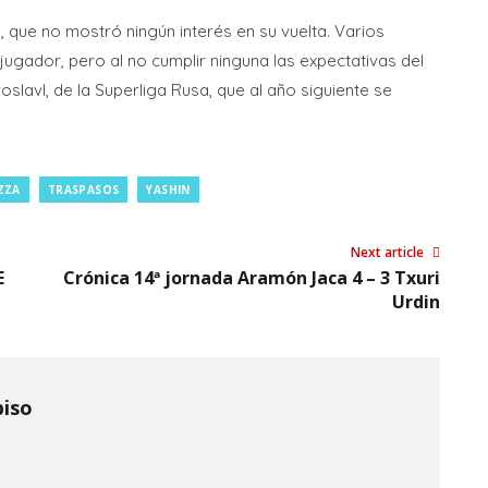
, que no mostró ningún interés en su vuelta. Varios
jugador, pero al no cumplir ninguna las expectativas del
slavl, de la Superliga Rusa, que al año siguiente se
ZZA
TRASPASOS
YASHIN
Next article
E
Crónica 14ª jornada Aramón Jaca 4 – 3 Txuri
Urdin
piso