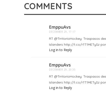
COMMENTS
EmppuAvs
DECEMBER 29, 17:17
RT @TrritorioHockey: Traspasos des
Islanders http://t.co/r1T1METySz 
Log in to Reply
EmppuAvs
DECEMBER 29, 20:35
RT @TrritorioHockey: Traspasos des
Islanders http://t.co/r1T1METySz 
Log in to Reply