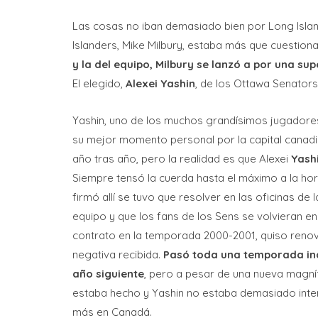
Las cosas no iban demasiado bien por Long Islan
Islanders, Mike Milbury, estaba más que cuestion
y la del equipo, Milbury se lanzó a por una sup
El elegido,
Alexei Yashin
, de los Ottawa Senators
Yashin, uno de los muchos grandísimos jugadores
su mejor momento personal por la capital canadie
año tras año, pero la realidad es que Alexei
Yash
Siempre tensó la cuerda hasta el máximo a la hor
firmó allí se tuvo que resolver en las oficinas de
equipo y que los fans de los Sens se volvieran en
contrato en la temporada 2000-2001, quiso ren
negativa recibida.
Pasó toda una temporada ina
año siguiente
, pero a pesar de una nueva magní
estaba hecho y Yashin no estaba demasiado inte
más en Canadá.