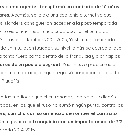
ders como agente libre y firmó un contrato de 10 años
ares
. Además, se le dio una capitanía alternativa que
Los Islanders consiguieron acceder a la post-temporada
ierto es que el ruso nunca pudo aportar el punto por
l. Tras el lockout de 2004-2005, Yashin fue nombrado
endo un muy buen jugador, su nivel jamás se acercó al que
 tanto fuera como dentro de la franquicia y a principios
ores de un posible buy-out
. Yashin tuvo problemas en
io de la temporada, aunque regresó para aportar lo justo
 Playoffs.
e tan mediocre que el entrenador, Ted Nolan, lo llegó a
rtidos, en los que el ruso no sumó ningún punto, contra los
ers, cumplió con su amenaza de romper el contrato
n le pesa a la franquicia con un impacto anual de 2’2
porada 2014-2015.