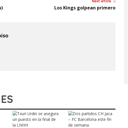
Next article
a)
Los Kings golpean primero
piso
IES