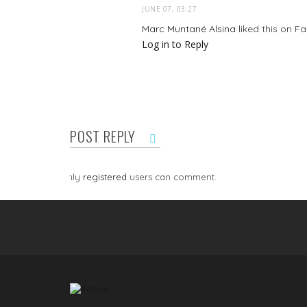
JUNE 07, 03:27
Marc Muntané Alsina
liked this on F
Log in to Reply
POST REPLY
Only
registered
users can comment.