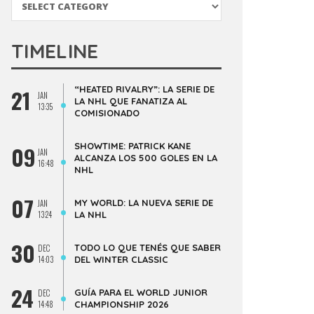
TIMELINE
“HEATED RIVALRY”: LA SERIE DE
21
JAN
LA NHL QUE FANATIZA AL
13:35
COMISIONADO
SHOWTIME: PATRICK KANE
09
JAN
ALCANZA LOS 500 GOLES EN LA
16:48
NHL
07
MY WORLD: LA NUEVA SERIE DE
JAN
13:24
LA NHL
30
TODO LO QUE TENÉS QUE SABER
DEC
14:03
DEL WINTER CLASSIC
24
GUÍA PARA EL WORLD JUNIOR
DEC
14:48
CHAMPIONSHIP 2026