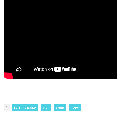
FC BARCELONA
JACA
LNHH
TOP6