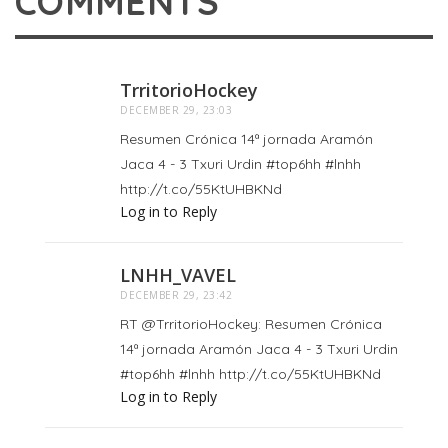
COMMENTS
TrritorioHockey
DECEMBER 29, 23:03
Resumen Crónica 14ª jornada Aramón
Jaca 4 - 3 Txuri Urdin #top6hh #lnhh
http://t.co/55KtUHBKNd
Log in to Reply
LNHH_VAVEL
DECEMBER 29, 23:42
RT @TrritorioHockey: Resumen Crónica
14ª jornada Aramón Jaca 4 - 3 Txuri Urdin
#top6hh #lnhh http://t.co/55KtUHBKNd
Log in to Reply