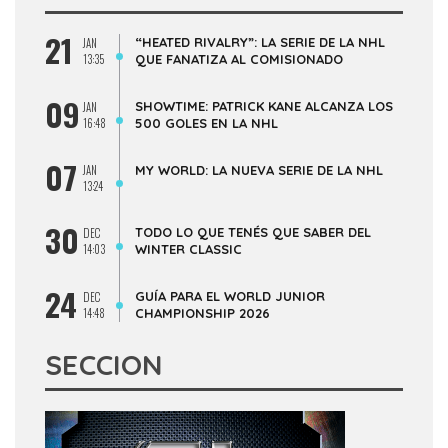
21
“HEATED RIVALRY”: LA SERIE DE LA NHL
JAN
13:35
QUE FANATIZA AL COMISIONADO
09
SHOWTIME: PATRICK KANE ALCANZA LOS
JAN
16:48
500 GOLES EN LA NHL
07
JAN
MY WORLD: LA NUEVA SERIE DE LA NHL
13:24
30
TODO LO QUE TENÉS QUE SABER DEL
DEC
14:03
WINTER CLASSIC
24
GUÍA PARA EL WORLD JUNIOR
DEC
14:48
CHAMPIONSHIP 2026
SECCION