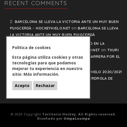
RECENT COMMENTS
BARCELONA SE LLEVA LA VICTORIA ANTE UN MUY BUEN
on
PUIGCERDÀ - HOCKEYHIELO.NET
BARCELONA SE LLEVA
LA VICTORIA ANTE UN MUY BUEN PUIGCERDÀ
TXURI URDIN Y JACA NO PISAN EL FRENO EN LA
Política de cookies
on
CARRERA POR EL LIDERATO - HOCKEYHIELO.NET
TXURI
URDIN Y JACA NO PISAN EL FRENO EN LA CARRERA POR EL
Esta página utiliza cookies y otras
tecnologías para que podamos
LIDERATO
mejorar tu experiencia en nuestro
PLAY OFFS LIGA IBERDROLA DE HOCKEY HIELO 2020/2021
sitio:
Más información.
on
- HOCKEYHIELO.NET
PLAY OFFS LIGA IBERDROLA DE
HOCKEY HIELO 2020/2021
Acepto
Rechazar
© 2020 Copyright
Territorio Hockey. All Rights reserved.
Diseñado por
UmpaLuumpa