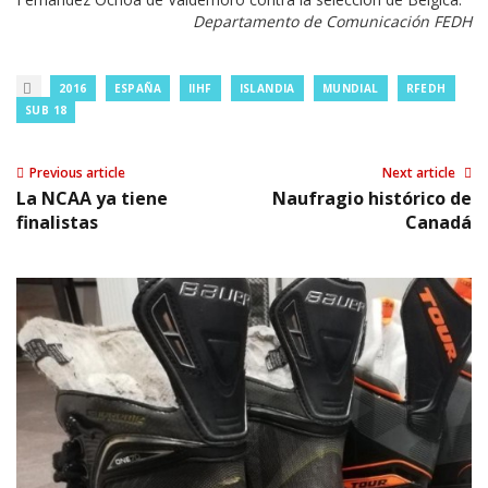
Departamento de Comunicación FEDH
2016
ESPAÑA
IIHF
ISLANDIA
MUNDIAL
RFEDH
SUB 18
Previous article
Next article
La NCAA ya tiene
Naufragio histórico de
finalistas
Canadá