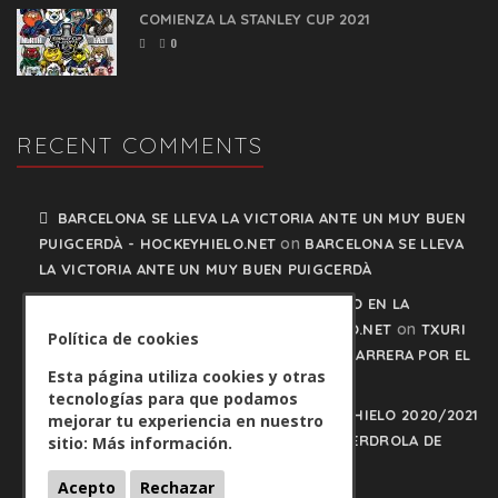
COMIENZA LA STANLEY CUP 2021
0
RECENT COMMENTS
BARCELONA SE LLEVA LA VICTORIA ANTE UN MUY BUEN
on
PUIGCERDÀ - HOCKEYHIELO.NET
BARCELONA SE LLEVA
LA VICTORIA ANTE UN MUY BUEN PUIGCERDÀ
TXURI URDIN Y JACA NO PISAN EL FRENO EN LA
on
CARRERA POR EL LIDERATO - HOCKEYHIELO.NET
TXURI
Política de cookies
URDIN Y JACA NO PISAN EL FRENO EN LA CARRERA POR EL
Esta página utiliza cookies y otras
LIDERATO
tecnologías para que podamos
PLAY OFFS LIGA IBERDROLA DE HOCKEY HIELO 2020/2021
mejorar tu experiencia en nuestro
on
- HOCKEYHIELO.NET
PLAY OFFS LIGA IBERDROLA DE
sitio:
Más información.
HOCKEY HIELO 2020/2021
Acepto
Rechazar