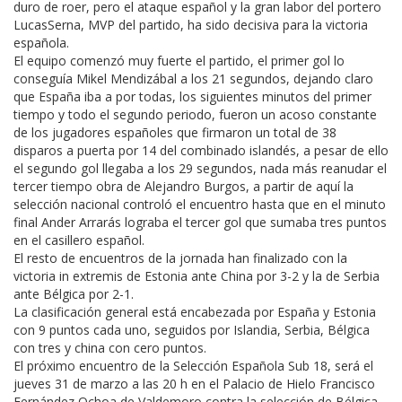
duro de roer, pero el ataque español y la gran labor del portero
Lucas
Serna,
MVP
del partido, ha sido decisiva para la victoria
española.
El equipo comenzó muy fuerte el partido, el primer gol lo
conseguía
Mikel
Mendizábal
a los 21 segundos, dejando claro
que España iba a por todas, los siguientes minutos del primer
tiempo y todo el segundo periodo, fueron un acoso constante
de los jugadores españoles que firmaron un total de 38
disparos a puerta por 14 del combinado islandés, a pesar de ello
el segundo gol llegaba a los 29 segundos, nada más reanudar el
tercer tiempo obra de Alejandro Burgos, a partir de aquí la
selección nacional controló el encuentro hasta que en el minuto
final
Ander
Arrarás
lograba el tercer gol que sumaba tres puntos
en el casillero español.
El resto de encuentros de la jornada han finalizado con la
victoria
in
extremis
de Estonia ante China por 3-2 y la de
Serbia
ante Bélgica por 2-1.
La
clasificación
general está encabezada por España y Estonia
con 9 puntos cada uno, seguidos por Islandia,
Serbia
, Bélgica
con tres y china con cero puntos.
El próximo encuentro de la Selección Española
Sub
18, será el
jueves 31 de marzo a las 20 h en el Palacio de Hielo Francisco
Fernández
Ochoa
de
Valdemoro
contra la selección de Bélgica.