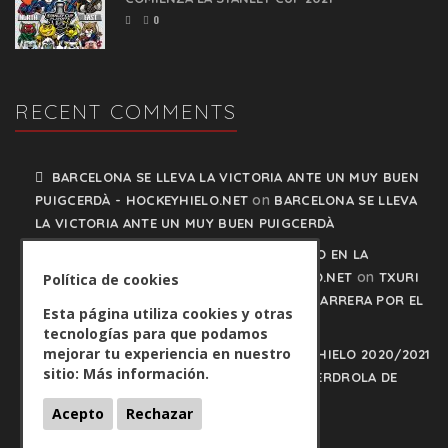
0
RECENT COMMENTS
BARCELONA SE LLEVA LA VICTORIA ANTE UN MUY BUEN
on
PUIGCERDÀ - HOCKEYHIELO.NET
BARCELONA SE LLEVA
LA VICTORIA ANTE UN MUY BUEN PUIGCERDÀ
TXURI URDIN Y JACA NO PISAN EL FRENO EN LA
on
CARRERA POR EL LIDERATO - HOCKEYHIELO.NET
TXURI
Política de cookies
URDIN Y JACA NO PISAN EL FRENO EN LA CARRERA POR EL
Esta página utiliza cookies y otras
LIDERATO
tecnologías para que podamos
mejorar tu experiencia en nuestro
PLAY OFFS LIGA IBERDROLA DE HOCKEY HIELO 2020/2021
sitio:
Más información.
on
- HOCKEYHIELO.NET
PLAY OFFS LIGA IBERDROLA DE
HOCKEY HIELO 2020/2021
Acepto
Rechazar