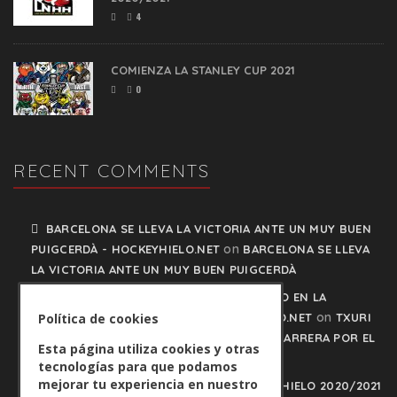
4
COMIENZA LA STANLEY CUP 2021
0
RECENT COMMENTS
BARCELONA SE LLEVA LA VICTORIA ANTE UN MUY BUEN
on
PUIGCERDÀ - HOCKEYHIELO.NET
BARCELONA SE LLEVA
LA VICTORIA ANTE UN MUY BUEN PUIGCERDÀ
TXURI URDIN Y JACA NO PISAN EL FRENO EN LA
on
CARRERA POR EL LIDERATO - HOCKEYHIELO.NET
TXURI
Política de cookies
URDIN Y JACA NO PISAN EL FRENO EN LA CARRERA POR EL
Esta página utiliza cookies y otras
LIDERATO
tecnologías para que podamos
mejorar tu experiencia en nuestro
PLAY OFFS LIGA IBERDROLA DE HOCKEY HIELO 2020/2021