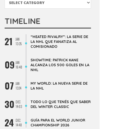
TIMELINE
“HEATED RIVALRY”: LA SERIE DE
21
JAN
LA NHL QUE FANATIZA AL
13:35
COMISIONADO
SHOWTIME: PATRICK KANE
09
JAN
ALCANZA LOS 500 GOLES EN LA
16:48
NHL
07
MY WORLD: LA NUEVA SERIE DE
JAN
13:24
LA NHL
30
TODO LO QUE TENÉS QUE SABER
DEC
14:03
DEL WINTER CLASSIC
24
GUÍA PARA EL WORLD JUNIOR
DEC
14:48
CHAMPIONSHIP 2026