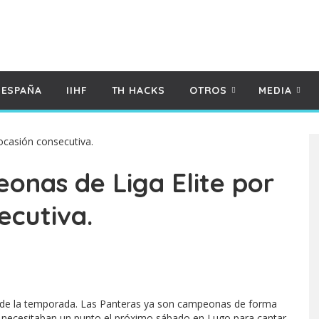
 ESPAÑA
IIHF
TH HACKS
OTROS
MEDIA
onas de Liga Elite por
ecutiva.
o de la temporada. Las Panteras ya son campeonas de forma
e necesitaban un punto el próximo sábado en Lugo para cantar