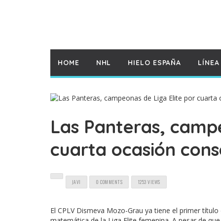
HOME
NHL
HIELO ESPAÑA
LÍNEA
Las Panteras, campe
cuarta ocasión cons
JAVI
0 COMMENTS
1253 VIEWS
El CPLV Dismeva Mozo-Grau ya tiene el primer títul
matemática de la Liga Elite femenina. A pesar de qu