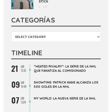
STICK
0
CATEGORÍAS
Categorías
TIMELINE
21
“HEATED RIVALRY”: LA SERIE DE LA NHL
JAN
13:35
QUE FANATIZA AL COMISIONADO
09
SHOWTIME: PATRICK KANE ALCANZA LOS
JAN
16:48
500 GOLES EN LA NHL
07
JAN
MY WORLD: LA NUEVA SERIE DE LA NHL
13:24