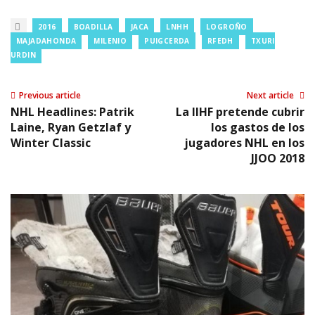
2016
BOADILLA
JACA
LNHH
LOGROÑO
MAJADAHONDA
MILENIO
PUIGCERDA
RFEDH
TXURI
URDIN
Previous article
Next article
NHL Headlines: Patrik
La IIHF pretende cubrir
Laine, Ryan Getzlaf y
los gastos de los
Winter Classic
jugadores NHL en los
JJOO 2018