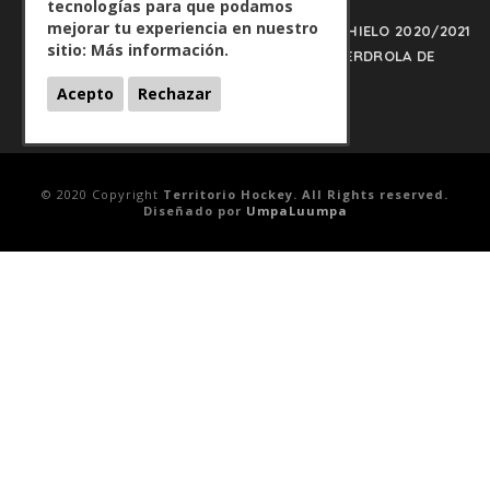
tecnologías para que podamos
mejorar tu experiencia en nuestro
PLAY OFFS LIGA IBERDROLA DE HOCKEY HIELO 2020/2021
sitio:
Más información.
on
- HOCKEYHIELO.NET
PLAY OFFS LIGA IBERDROLA DE
HOCKEY HIELO 2020/2021
Acepto
Rechazar
© 2020 Copyright
Territorio Hockey. All Rights reserved.
Diseñado por
UmpaLuumpa