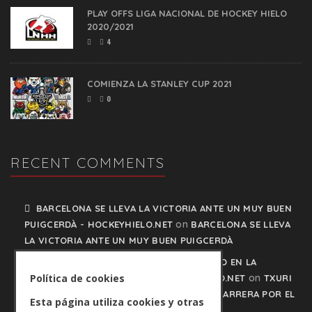
PLAY OFFS LIGA NACIONAL DE HOCKEY HIELO
2020/2021
4
COMIENZA LA STANLEY CUP 2021
0
RECENT COMMENTS
BARCELONA SE LLEVA LA VICTORIA ANTE UN MUY BUEN
on
PUIGCERDÀ - HOCKEYHIELO.NET
BARCELONA SE LLEVA
LA VICTORIA ANTE UN MUY BUEN PUIGCERDÀ
TXURI URDIN Y JACA NO PISAN EL FRENO EN LA
on
Política de cookies
CARRERA POR EL LIDERATO - HOCKEYHIELO.NET
TXURI
URDIN Y JACA NO PISAN EL FRENO EN LA CARRERA POR EL
Esta página utiliza cookies y otras
LIDERATO