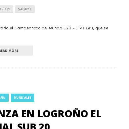
OMMENTS
556 VIEWS
ado el Campeonato del Mundo U20 – Div II GrB, que se
READ MORE
AÑA
MUNDIALES
ZA EN LOGROÑO EL
AL SUB 20