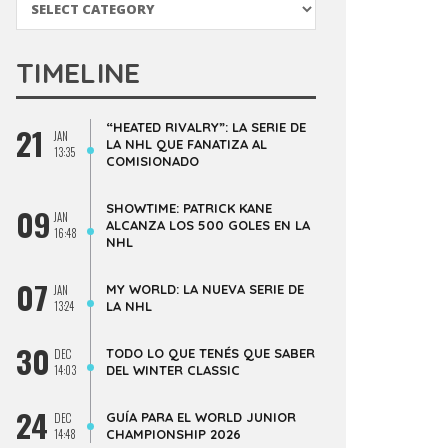
TIMELINE
“HEATED RIVALRY”: LA SERIE DE
21
JAN
LA NHL QUE FANATIZA AL
13:35
COMISIONADO
SHOWTIME: PATRICK KANE
09
JAN
ALCANZA LOS 500 GOLES EN LA
16:48
NHL
07
MY WORLD: LA NUEVA SERIE DE
JAN
13:24
LA NHL
30
TODO LO QUE TENÉS QUE SABER
DEC
14:03
DEL WINTER CLASSIC
24
GUÍA PARA EL WORLD JUNIOR
DEC
14:48
CHAMPIONSHIP 2026