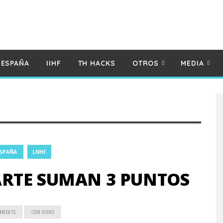
 ESPAÑA
IIHF
TH HACKS
OTROS
MEDIA
ESPAÑA
LNHF
RTE SUMAN 3 PUNTOS
MMENTS
1228 VIEWS