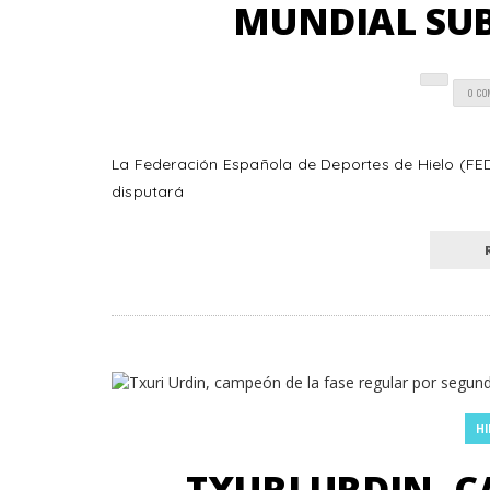
MUNDIAL SUB
0 C
La Federación Española de Deportes de Hielo (FED
disputará
HI
TXURI URDIN, C