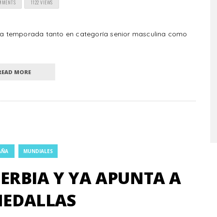
MMENTS
1122 VIEWS
e la temporada tanto en categoría senior masculina como
READ MORE
AÑA
MUNDIALES
ERBIA Y YA APUNTA A
MEDALLAS