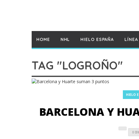
HOME
NHL
HIELO ESPAÑA
LÍNEA
TAG "LOGROÑO"
HIELO 
BARCELONA Y HUA
0 CO