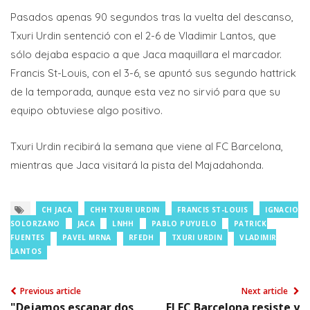
Pasados apenas 90 segundos tras la vuelta del descanso,
Txuri Urdin sentenció con el 2-6 de Vladimir Lantos, que
sólo dejaba espacio a que Jaca maquillara el marcador.
Francis St-Louis, con el 3-6, se apuntó sus segundo hattrick
de la temporada, aunque esta vez no sirvió para que su
equipo obtuviese algo positivo.
Txuri Urdin recibirá la semana que viene al FC Barcelona,
mientras que Jaca visitará la pista del Majadahonda.
CH JACA
CHH TXURI URDIN
FRANCIS ST-LOUIS
IGNACIO
SOLORZANO
JACA
LNHH
PABLO PUYUELO
PATRICK
FUENTES
PAVEL MRNA
RFEDH
TXURI URDIN
VLADIMIR
LANTOS
Previous article
Next article
"Dejamos escapar dos
El FC Barcelona resiste y