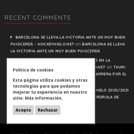
RECENT COMMENTS
BARCELONA SE LLEVA LA VICTORIA ANTE UN MUY BUEN
on
PUIGCERDÀ - HOCKEYHIELO.NET
BARCELONA SE LLEVA
LA VICTORIA ANTE UN MUY BUEN PUIGCERDÀ
TXURI URDIN Y JACA NO PISAN EL FRENO EN LA
on
CARRERA POR EL LIDERATO - HOCKEYHIELO.NET
TXURI
Política de cookies
URDIN Y JACA NO PISAN EL FRENO EN LA CARRERA POR EL
Esta página utiliza cookies y otras
LIDERATO
tecnologías para que podamos
PLAY OFFS LIGA IBERDROLA DE HOCKEY HIELO 2020/2021
mejorar tu experiencia en nuestro
on
- HOCKEYHIELO.NET
PLAY OFFS LIGA IBERDROLA DE
sitio:
Más información.
HOCKEY HIELO 2020/2021
Acepto
Rechazar