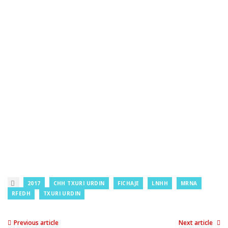
2017
CHH TXURI URDIN
FICHAJE
LNHH
MRNA
RFEDH
TXURI URDIN
Previous article
Next article