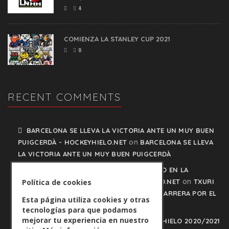
4
COMIENZA LA STANLEY CUP 2021
0
RECENT COMMENTS
BARCELONA SE LLEVA LA VICTORIA ANTE UN MUY BUEN
on
PUIGCERDÀ - HOCKEYHIELO.NET
BARCELONA SE LLEVA
LA VICTORIA ANTE UN MUY BUEN PUIGCERDÀ
TXURI URDIN Y JACA NO PISAN EL FRENO EN LA
on
CARRERA POR EL LIDERATO - HOCKEYHIELO.NET
TXURI
Política de cookies
URDIN Y JACA NO PISAN EL FRENO EN LA CARRERA POR EL
Esta página utiliza cookies y otras
LIDERATO
tecnologías para que podamos
mejorar tu experiencia en nuestro
PLAY OFFS LIGA IBERDROLA DE HOCKEY HIELO 2020/2021