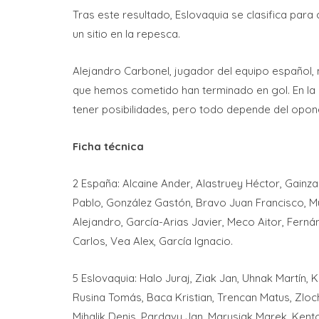
Tras este resultado, Eslovaquia se clasifica para
un sitio en la repesca.
Alejandro Carbonel, jugador del equipo español, 
que hemos cometido han terminado en gol. En l
tener posibilidades, pero todo depende del opo
Ficha técnica
2 España: Alcaine Ander, Alastruey Héctor, Gainza
Pablo, González Gastón, Bravo Juan Francisco, M
Alejandro, García-Arias Javier, Meco Aitor, Ferná
Carlos, Vea Alex, García Ignacio.
5 Eslovaquia: Halo Juraj, Ziak Jan, Uhnak Martín, 
Rusina Tomás, Baca Kristian, Trencan Matus, Zlo
Mihalik Denis, Pardavy Jan, Marusiak Marek, Kento