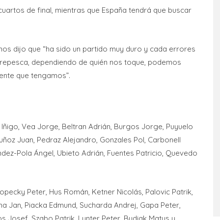
 cuartos de final, mientras que España tendrá que buscar
nos dijo que “ha sido un partido muy duro y cada errores
a repesca, dependiendo de quién nos toque, podemos
nente que tengamos”.
 Iñigo, Vea Jorge, Beltran Adrián, Burgos Jorge, Puyuelo
uñoz Juan, Pedraz Alejandro, Gonzales Pol, Carbonell
ndez-Pola Ángel, Ubieto Adrián, Fuentes Patricio, Quevedo
Kopecky Peter, Hus Román, Ketner Nicolás, Palovic Patrik,
cha Jan, Piacka Edmund, Sucharda Andrej, Gapa Peter,
s Josef, Szabo Patrik, Lunter Peter, Budiak Matus y