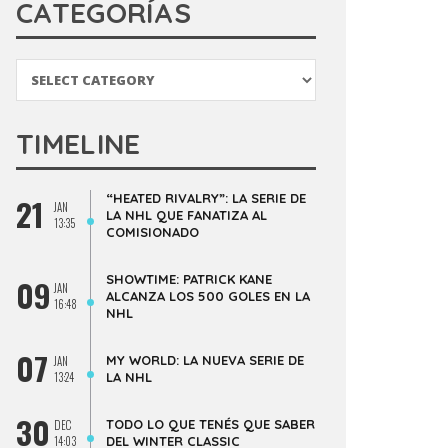
CATEGORÍAS
Categorías
TIMELINE
“HEATED RIVALRY”: LA SERIE DE
21
JAN
LA NHL QUE FANATIZA AL
13:35
COMISIONADO
SHOWTIME: PATRICK KANE
09
JAN
ALCANZA LOS 500 GOLES EN LA
16:48
NHL
07
MY WORLD: LA NUEVA SERIE DE
JAN
13:24
LA NHL
30
TODO LO QUE TENÉS QUE SABER
DEC
14:03
DEL WINTER CLASSIC