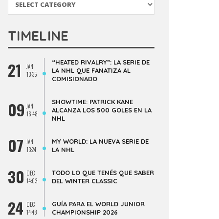
TIMELINE
“HEATED RIVALRY”: LA SERIE DE
21
JAN
LA NHL QUE FANATIZA AL
13:35
COMISIONADO
SHOWTIME: PATRICK KANE
09
JAN
ALCANZA LOS 500 GOLES EN LA
16:48
NHL
07
MY WORLD: LA NUEVA SERIE DE
JAN
13:24
LA NHL
30
TODO LO QUE TENÉS QUE SABER
DEC
14:03
DEL WINTER CLASSIC
24
GUÍA PARA EL WORLD JUNIOR
DEC
14:48
CHAMPIONSHIP 2026