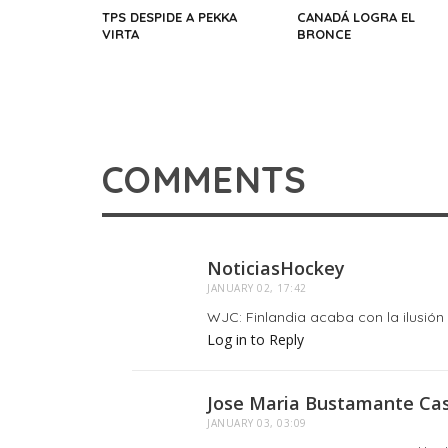
TPS DESPIDE A PEKKA
CANADÁ LOGRA EL
VIRTA
BRONCE
COMMENTS
NoticiasHockey
JANUARY 02, 17:42
WJC: Finlandia acaba con la ilusión 
Log in to Reply
Jose Maria Bustamante Ca
JANUARY 03, 03:09