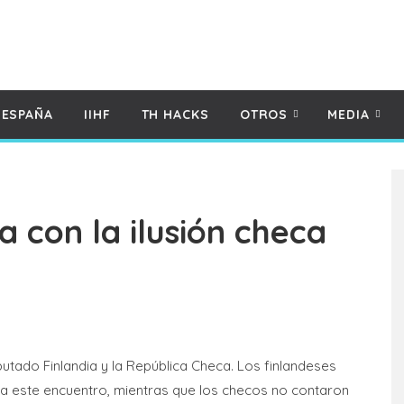
 ESPAÑA
IIHF
TH HACKS
OTROS
MEDIA
 con la ilusión checa
putado Finlandia y la República Checa. Los finlandeses
ra este encuentro, mientras que los checos no contaron