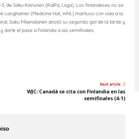
 4-3, de Saku Kinnunen (KalPa, Liiga). Los finlandeses no se
ek Langhamer (Medicine Hat, WHL) mantuvo con vida a la
final, Saku Mäenalanen anotó su segundo gol de la tarde y
 darle el pase a Finlandia a las semifinales.
Next article
WJC: Canadá se cita con Finlandia en las
semifinales (4-1)
piso