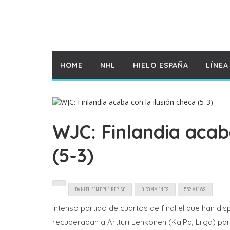
HOME
NHL
HIELO ESPAÑA
LÍNEA
WJC: Finlandia acaba
(5-3)
DANIEL "EMPPU" REPISO
0 COMMENTS
552 VIEWS
Intenso partido de cuartos de final el que han dis
recuperaban a Artturi Lehkonen (KalPa, Liiga) pa