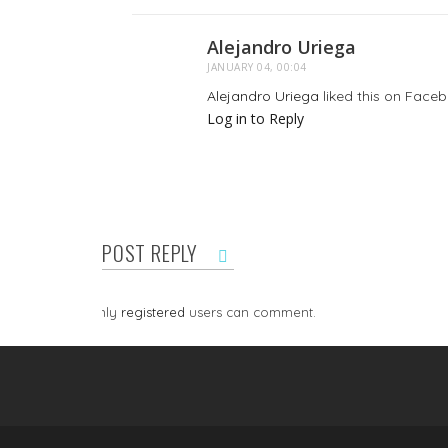
Alejandro Uriega
JANUARY 04, 00:04
Alejandro Uriega
liked this on Faceb
Log in to Reply
POST REPLY
Only
registered
users can comment.