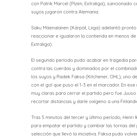
con Patrik Marcel (Plzen, Extraliga), sancionado c
suyos jugaron contra Alemania.
Saku Mäenalanen (Kärpät, Liiga) adelantó pronto
reaccionar e igualaron la contienda en menos de 
Extraliga).
El segundo período pudo acabar en tragedia para
contra las cuerdas y dominados por el combinado
los suyos y Radek Faksa (Kitchener, OHL), uno d
con el gol que puso el 1-3 en el marcador. En es
muy claras para cerrar el partido pero fue Juuso
recortar distancias y darle oxígeno a una Finland
Tras 5 minutos del tercer y último período, Henri
para empatar el partido y cambiar las tornas del p
selección que llevó la iniciativa. Faksa pudo vol