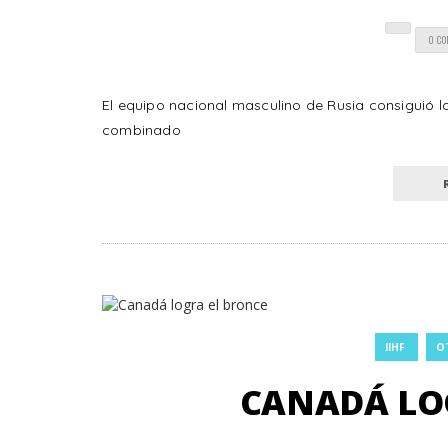
0 C
El equipo nacional masculino de Rusia consiguió l
combinado
IIHF
O
CANADÁ LO