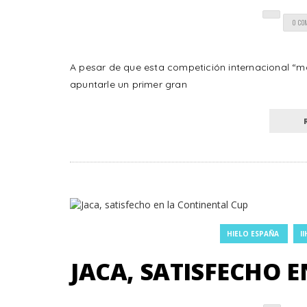
0 CO
A pesar de que esta competición internacional “
apuntarle un primer gran
HIELO ESPAÑA
II
JACA, SATISFECHO 