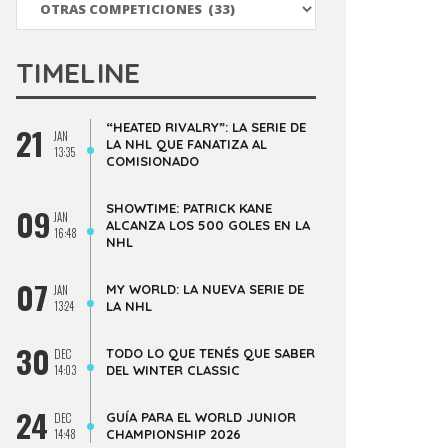
TIMELINE
“HEATED RIVALRY”: LA SERIE DE
21
JAN
LA NHL QUE FANATIZA AL
13:35
COMISIONADO
SHOWTIME: PATRICK KANE
09
JAN
ALCANZA LOS 500 GOLES EN LA
16:48
NHL
07
MY WORLD: LA NUEVA SERIE DE
JAN
13:24
LA NHL
30
TODO LO QUE TENÉS QUE SABER
DEC
14:03
DEL WINTER CLASSIC
24
GUÍA PARA EL WORLD JUNIOR
DEC
14:48
CHAMPIONSHIP 2026