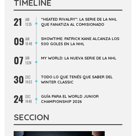
TIMELINE
21
“HEATED RIVALRY”: LA SERIE DE LA NHL
JAN
13:35
QUE FANATIZA AL COMISIONADO
09
SHOWTIME: PATRICK KANE ALCANZA LOS
JAN
16:48
500 GOLES EN LA NHL
07
JAN
MY WORLD: LA NUEVA SERIE DE LA NHL
13:24
30
TODO LO QUE TENÉS QUE SABER DEL
DEC
14:03
WINTER CLASSIC
24
GUÍA PARA EL WORLD JUNIOR
DEC
14:48
CHAMPIONSHIP 2026
SECCION