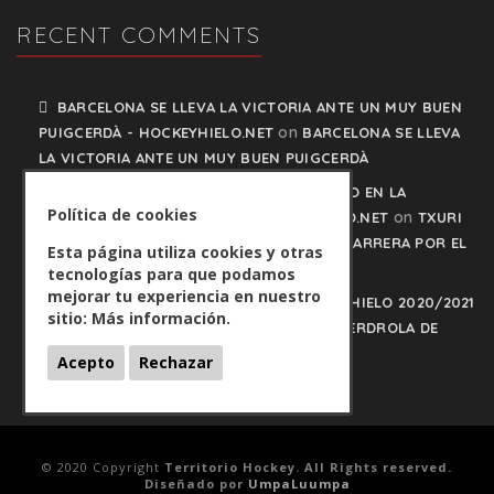
RECENT COMMENTS
BARCELONA SE LLEVA LA VICTORIA ANTE UN MUY BUEN
on
PUIGCERDÀ - HOCKEYHIELO.NET
BARCELONA SE LLEVA
LA VICTORIA ANTE UN MUY BUEN PUIGCERDÀ
TXURI URDIN Y JACA NO PISAN EL FRENO EN LA
Política de cookies
on
CARRERA POR EL LIDERATO - HOCKEYHIELO.NET
TXURI
URDIN Y JACA NO PISAN EL FRENO EN LA CARRERA POR EL
Esta página utiliza cookies y otras
LIDERATO
tecnologías para que podamos
mejorar tu experiencia en nuestro
PLAY OFFS LIGA IBERDROLA DE HOCKEY HIELO 2020/2021
sitio:
Más información.
on
- HOCKEYHIELO.NET
PLAY OFFS LIGA IBERDROLA DE
HOCKEY HIELO 2020/2021
Acepto
Rechazar
© 2020 Copyright
Territorio Hockey. All Rights reserved.
Diseñado por
UmpaLuumpa