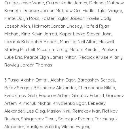
Craige Jesse Wade, Curran Kodie James, Delahey Matthew
Kenneth, Depape Jordan Matthew Orr, Fiddler Tyler Wayne,
Flette Dalyn Ross, Foster Taylor Joseph, Fowlie Cody
Joseph Allan, Hickmott Jordan Lindsay, Holfeld Ryan
Michael, King Kevin Jarrett, Koper Levko Steven John,
Lazaruk Kristopher Robert, Manning Neil Alton, Maxwell
Stanley Mitchell, Mccallum Craig, Mcfaull Kendall, Paulsen
Luke Eric, Pearce Elgin James Milton, Reddick Kruise Allan y
Rowley Jordan Thomas
3 Rusia: Akishin Dmitrii, Aleshin Egor, Barbashev Sergey,
Belov Sergey, Bolshakov Alexander, Cherepanov Nikita,
Evdokimov Gleb, Fedorov Artem, Gimatov Eduard, Gordeev
Artem, Klimchuk Mikhail, Krivchenko Egor, Lebedev
Alexander, Lee Oleg, Maslov Kirill, Petrakov Ivan, Rafikov
Rushan, Shingareev Timur, Solovyev Evgeny, Torchenyuk
Alexander, Vasilyev Valerii y Viksna Evgeny