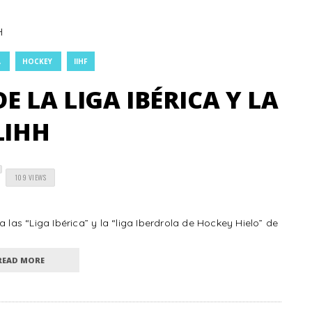
A
HOCKEY
IIHF
E LA LIGA IBÉRICA Y LA
LIHH
109 VIEWS
s “Liga Ibérica” y la “liga Iberdrola de Hockey Hielo” de
READ MORE