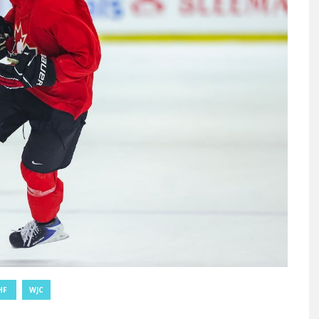
HF
WJC