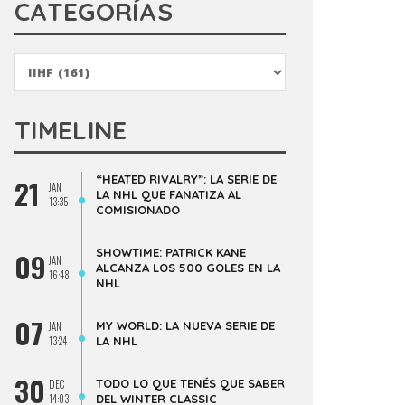
CATEGORÍAS
Categorías
TIMELINE
“HEATED RIVALRY”: LA SERIE DE
21
JAN
LA NHL QUE FANATIZA AL
13:35
COMISIONADO
SHOWTIME: PATRICK KANE
09
JAN
ALCANZA LOS 500 GOLES EN LA
16:48
NHL
07
MY WORLD: LA NUEVA SERIE DE
JAN
13:24
LA NHL
30
TODO LO QUE TENÉS QUE SABER
DEC
14:03
DEL WINTER CLASSIC