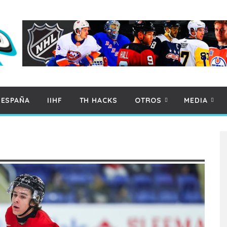
 ESPAÑA
IIHF
TH HACKS
OTROS
MEDIA