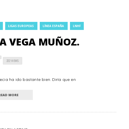
LIGAS EUROPEAS
LÍNEA ESPAÑA
LNHF
 A VEGA MUÑOZ.
222 VIEWS
ecia ha ido bastante bien. Diría que en
READ MORE