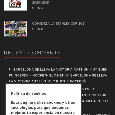
2020/2021
4
COMIENZA LA STANLEY CUP 2021
0
RECENT COMMENTS
BARCELONA SE LLEVA LA VICTORIA ANTE UN MUY BUEN
on
PUIGCERDÀ - HOCKEYHIELO.NET
BARCELONA SE LLEVA
LA VICTORIA ANTE UN MUY BUEN PUIGCERDÀ
TXURI URDIN Y JACA NO PISAN EL FRENO EN LA
Política de cookies
on
CARRERA POR EL LIDERATO - HOCKEYHIELO.NET
TXURI
URDIN Y JACA NO PISAN EL FRENO EN LA CARRERA POR EL
Esta página utiliza cookies y otras
LIDERATO
tecnologías para que podamos
mejorar tu experiencia en nuestro
PLAY OFFS LIGA IBERDROLA DE HOCKEY HIELO 2020/2021