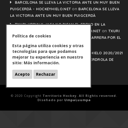
BARCELONA SE LLEVA LA VICTORIA ANTE UN MUY BUEN
on
PUIGCERDÀ - HOCKEYHIELO.NET
BARCELONA SE LLEVA
LA VICTORIA ANTE UN MUY BUEN PUIGCERDÀ
TXURI URDIN Y JACA NO PISAN EL FRENO EN LA
on
CARRERA POR EL LIDERATO - HOCKEYHIELO.NET
TXURI
Política de cookies
URDIN Y JACA NO PISAN EL FRENO EN LA CARRERA POR EL
LIDERATO
Esta página utiliza cookies y otras
tecnologías para que podamos
PLAY OFFS LIGA IBERDROLA DE HOCKEY HIELO 2020/2021
mejorar tu experiencia en nuestro
on
- HOCKEYHIELO.NET
PLAY OFFS LIGA IBERDROLA DE
sitio:
Más información.
HOCKEY HIELO 2020/2021
Acepto
Rechazar
© 2020 Copyright
Territorio Hockey. All Rights reserved.
Diseñado por
UmpaLuumpa