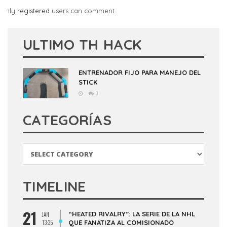
Only
registered
users can comment.
ULTIMO TH HACK
ENTRENADOR FIJO PARA MANEJO DEL
STICK
0
CATEGORÍAS
Categorías
TIMELINE
21
“HEATED RIVALRY”: LA SERIE DE LA NHL
JAN
13:35
QUE FANATIZA AL COMISIONADO