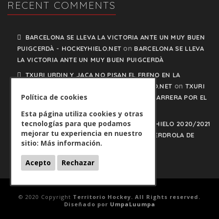
RECENT COMMENTS
BARCELONA SE LLEVA LA VICTORIA ANTE UN MUY BUEN
on
PUIGCERDÀ - HOCKEYHIELO.NET
BARCELONA SE LLEVA
LA VICTORIA ANTE UN MUY BUEN PUIGCERDÀ
TXURI URDIN Y JACA NO PISAN EL FRENO EN LA
on
CARRERA POR EL LIDERATO - HOCKEYHIELO.NET
TXURI
Política de cookies
URDIN Y JACA NO PISAN EL FRENO EN LA CARRERA POR EL
LIDERATO
Esta página utiliza cookies y otras
tecnologías para que podamos
PLAY OFFS LIGA IBERDROLA DE HOCKEY HIELO 2020/2021
mejorar tu experiencia en nuestro
on
- HOCKEYHIELO.NET
PLAY OFFS LIGA IBERDROLA DE
sitio:
Más información.
HOCKEY HIELO 2020/2021
Acepto
Rechazar
© 2020 Copyright
Territorio Hockey. All Rights reserved.
Diseñado por
UmpaLuumpa