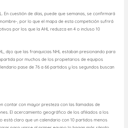
NHL. En cuestión de días, puede que semanas, se confirmará
ro nombre-, por lo que el mapa de esta competición sufrirá
tivos por los que la AHL reduzca en 4 o incluso 10
HL, dijo que las franquicias NHL estaban presionando para
ompartida por muchos de los propietarios de equipos
calendario pase de 76 a 66 partidos y los segundos buscan
ren contar con mayor presteza con las llamadas de
ones. El acercamiento geográfico de los afiliados a los
ro está claro que un calendario con 10 partidos menos
ajar para unirse al primer equipo lo hagan más rápido.