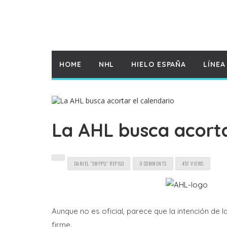
HOME
NHL
HIELO ESPAÑA
LÍNEA
La AHL busca acorta
DANIEL "EMPPU" REPISO
0 COMMENTS
457 VIEWS
Aunque no es oficial, parece que la intención de
firme.