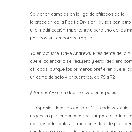
Se vienen cambios en la liga de afiliados de la 
la creación de la Pacific Division -quizás con ot
una modificación importante y será uno de los mo
partidos su temporada regular.
Ya en octubre, Dave Andrews, Presidente de la A
que el calendario se redujera y esta idea era c
afiliados, aunque los primeros prefieren que el 
un corte de sólo 4 encuentros, de 76 a 72.
¿Por qué? Existen dos motivos principales:
– Disponibilidad: Los equipos NHL cada vez quie
urgencia que tengan que realizar para cubrir lesi
equipos principales forma parte de este plan, pe
ayudará a que estos jugadores que tengan que vi