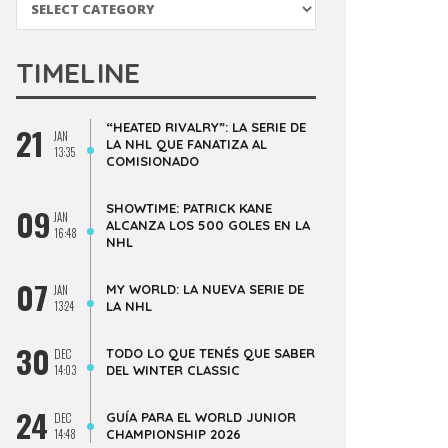
TIMELINE
“HEATED RIVALRY”: LA SERIE DE
21
JAN
LA NHL QUE FANATIZA AL
13:35
COMISIONADO
SHOWTIME: PATRICK KANE
09
JAN
ALCANZA LOS 500 GOLES EN LA
16:48
NHL
07
MY WORLD: LA NUEVA SERIE DE
JAN
13:24
LA NHL
30
TODO LO QUE TENÉS QUE SABER
DEC
14:03
DEL WINTER CLASSIC
24
GUÍA PARA EL WORLD JUNIOR
DEC
14:48
CHAMPIONSHIP 2026