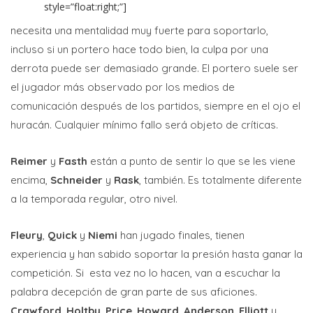
style=”float:right;”]
necesita una mentalidad muy fuerte para soportarlo,
incluso si un portero hace todo bien, la culpa por una
derrota puede ser demasiado grande. El portero suele ser
el jugador más observado por los medios de
comunicación después de los partidos, siempre en el ojo el
huracán. Cualquier mínimo fallo será objeto de críticas.
Reimer
y
Fasth
están a punto de sentir lo que se les viene
encima,
Schneider
y
Rask
, también. Es totalmente diferente
a la temporada regular, otro nivel.
Fleury
,
Quick
y
Niemi
han jugado finales, tienen
experiencia y han sabido soportar la presión hasta ganar la
competición. Si esta vez no lo hacen, van a escuchar la
palabra decepción de gran parte de sus aficiones.
Crawford
,
Holtby
,
Price
,
Howard
,
Anderson
,
Elliott
y