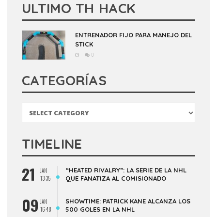
ULTIMO TH HACK
ENTRENADOR FIJO PARA MANEJO DEL
STICK
0
CATEGORÍAS
Categorías
TIMELINE
21
“HEATED RIVALRY”: LA SERIE DE LA NHL
JAN
13:35
QUE FANATIZA AL COMISIONADO
09
SHOWTIME: PATRICK KANE ALCANZA LOS
JAN
16:48
500 GOLES EN LA NHL