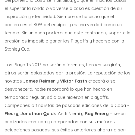
del portero la cosa se multiplica, ya que en muchos casos
el superar la ronda o volverse a casa es cuestión de su
inspiración y efectividad. Siempre se ha dicho que el
portero es el 80% del equipo…y es una verdad como un
templo. Sin un buen portero, que este centrado y soporte la
presión es imposible ganar los Playoffs y hacerse con la
Stanley Cup.
Los Playoffs 2013 no serán diferentes, heroes surgirán,
otros serán aplastados por la presión. La reputación de los
novatos
James Reimer
y
Viktor Fasth
crecerá o se
desvanecerá, nadie recordará lo que han hecho en
temporada regular, sólo que hicieron en playoffs.
Campeones o finalistas de pasadas ediciones de la Copa –
Fleury
,
Jonathan Quick
, Antti Niemi y
Ray Emery
– serán
analizados con lupa y comparados con sus mejores
actuaciones pasadas, sus éxitos anteriores ahora no son