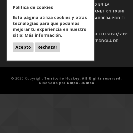
TXURI URDIN Y JACA NO PISAN EL FRENO EN LA
Política de cookies
on
CARRERA POR EL LIDERATO - HOCKEYHIELO.NET
TXURI
Esta página utiliza cookies y otras
URDIN Y JACA NO PISAN EL FRENO EN LA CARRERA POR EL
tecnologías para que podamos
LIDERATO
mejorar tu experiencia en nuestro
PLAY OFFS LIGA IBERDROLA DE HOCKEY HIELO 2020/2021
sitio:
Más información.
on
- HOCKEYHIELO.NET
PLAY OFFS LIGA IBERDROLA DE
Acepto
Rechazar
HOCKEY HIELO 2020/2021
© 2020 Copyright
Territorio Hockey. All Rights reserved.
Diseñado por
UmpaLuumpa