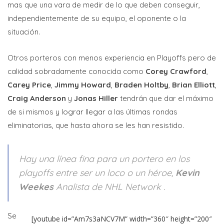
mas que una vara de medir de lo que deben conseguir,
independientemente de su equipo, el oponente o la
situación.
Otros porteros con menos experiencia en Playoffs pero de
calidad sobradamente conocida como
Corey Crawford
,
Carey Price
,
Jimmy Howard
,
Braden Holtby
,
Brian Elliott
,
Craig Anderson
y
Jonas Hiller
tendrán que dar el máximo
de si mismos y lograr llegar a las últimas rondas
eliminatorias, que hasta ahora se les han resistido.
Hay una línea fina para un portero en los
playoffs entre ser un loco o un héroe,
Kevin
Weekes
Analista de NHL Network .
Se
[youtube id=”Am7s3aNCV7M” width=”360″ height=”200″