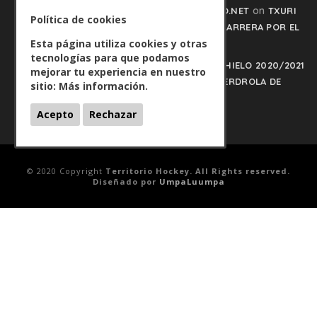
on
CARRERA POR EL LIDERATO - HOCKEYHIELO.NET
TXURI
Política de cookies
URDIN Y JACA NO PISAN EL FRENO EN LA CARRERA POR EL
Esta página utiliza cookies y otras
LIDERATO
tecnologías para que podamos
PLAY OFFS LIGA IBERDROLA DE HOCKEY HIELO 2020/2021
mejorar tu experiencia en nuestro
on
- HOCKEYHIELO.NET
PLAY OFFS LIGA IBERDROLA DE
sitio:
Más información.
HOCKEY HIELO 2020/2021
Acepto
Rechazar
© 2020 Copyright
Territorio Hockey. All Rights reserved.
Diseñado por
UmpaLuumpa