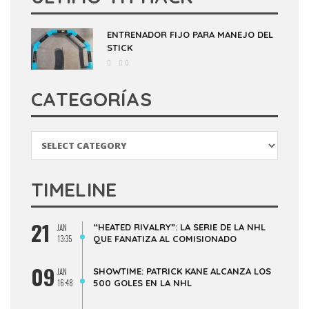
ENTRENADOR FIJO PARA MANEJO DEL
STICK
0
CATEGORÍAS
Categorías
TIMELINE
21
“HEATED RIVALRY”: LA SERIE DE LA NHL
JAN
13:35
QUE FANATIZA AL COMISIONADO
09
SHOWTIME: PATRICK KANE ALCANZA LOS
JAN
16:48
500 GOLES EN LA NHL