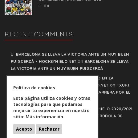
0
RECENT COMMENTS
BARCELONA SE LLEVA LA VICTORIA ANTE UN MUY BUEN
on
PUIGCERDÀ - HOCKEYHIELO.NET
BARCELONA SE LLEVA
LA VICTORIA ANTE UN MUY BUEN PUIGCERDÀ
TXURI URDIN Y JACA NO PISAN EL FRENO EN LA
on
CARRERA POR EL LIDERATO - HOCKEYHIELO.NET
TXURI
Política de cookies
URDIN Y JACA NO PISAN EL FRENO EN LA CARRERA POR EL
Esta página utiliza cookies y otras
LIDERATO
tecnologías para que podamos
PLAY OFFS LIGA IBERDROLA DE HOCKEY HIELO 2020/2021
mejorar tu experiencia en nuestro
on
- HOCKEYHIELO.NET
PLAY OFFS LIGA IBERDROLA DE
sitio:
Más información.
HOCKEY HIELO 2020/2021
Acepto
Rechazar