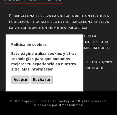
BARCELONA SE LLEVA LA VICTORIA ANTE UN MUY BUEN
on
PUIGCERDÀ - HOCKEYHIELO.NET
BARCELONA SE LLEVA
LA VICTORIA ANTE UN MUY BUEN PUIGCERDÀ
TXURI URDIN Y JACA NO PISAN EL FRENO EN LA
on
CARRERA POR EL LIDERATO - HOCKEYHIELO.NET
TXURI
Política de cookies
URDIN Y JACA NO PISAN EL FRENO EN LA CARRERA POR EL
Esta página utiliza cookies y otras
LIDERATO
tecnologías para que podamos
PLAY OFFS LIGA IBERDROLA DE HOCKEY HIELO 2020/2021
mejorar tu experiencia en nuestro
on
- HOCKEYHIELO.NET
PLAY OFFS LIGA IBERDROLA DE
sitio:
Más información.
HOCKEY HIELO 2020/2021
Acepto
Rechazar
© 2020 Copyright
Territorio Hockey. All Rights reserved.
Diseñado por
UmpaLuumpa