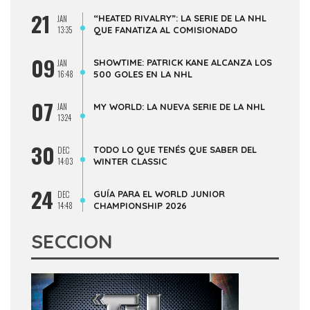
21
“HEATED RIVALRY”: LA SERIE DE LA NHL
JAN
13:35
QUE FANATIZA AL COMISIONADO
09
SHOWTIME: PATRICK KANE ALCANZA LOS
JAN
16:48
500 GOLES EN LA NHL
07
JAN
MY WORLD: LA NUEVA SERIE DE LA NHL
13:24
30
TODO LO QUE TENÉS QUE SABER DEL
DEC
14:03
WINTER CLASSIC
24
GUÍA PARA EL WORLD JUNIOR
DEC
14:48
CHAMPIONSHIP 2026
SECCION