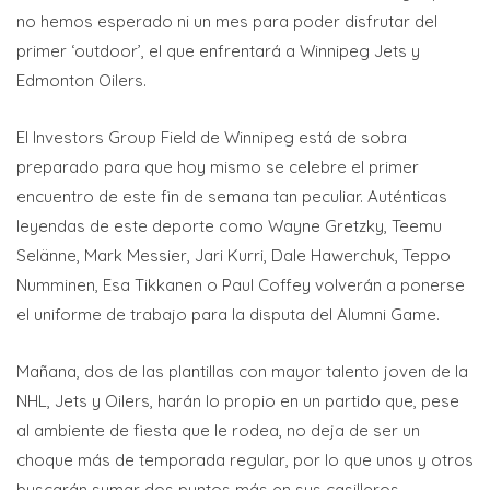
no hemos esperado ni un mes para poder disfrutar del
primer ‘outdoor’, el que enfrentará a Winnipeg Jets y
Edmonton Oilers.
El Investors Group Field de Winnipeg está de sobra
preparado para que hoy mismo se celebre el primer
encuentro de este fin de semana tan peculiar. Auténticas
leyendas de este deporte como Wayne Gretzky, Teemu
Selänne, Mark Messier, Jari Kurri, Dale Hawerchuk, Teppo
Numminen, Esa Tikkanen o Paul Coffey volverán a ponerse
el uniforme de trabajo para la disputa del Alumni Game.
Mañana, dos de las plantillas con mayor talento joven de la
NHL, Jets y Oilers, harán lo propio en un partido que, pese
al ambiente de fiesta que le rodea, no deja de ser un
choque más de temporada regular, por lo que unos y otros
buscarán sumar dos puntos más en sus casilleros.