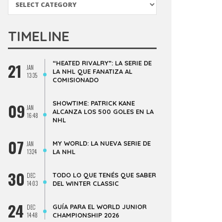
TIMELINE
“HEATED RIVALRY”: LA SERIE DE
21
JAN
LA NHL QUE FANATIZA AL
13:35
COMISIONADO
SHOWTIME: PATRICK KANE
09
JAN
ALCANZA LOS 500 GOLES EN LA
16:48
NHL
07
MY WORLD: LA NUEVA SERIE DE
JAN
13:24
LA NHL
30
TODO LO QUE TENÉS QUE SABER
DEC
14:03
DEL WINTER CLASSIC
24
GUÍA PARA EL WORLD JUNIOR
DEC
14:48
CHAMPIONSHIP 2026