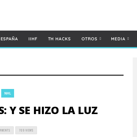
 ESPAÑA
IIHF
TH HACKS
OTROS
MEDIA
NHL
: Y SE HIZO LA LUZ
MMENTS
709 VIEWS