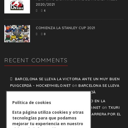
2020/2021
4
COMIENZA LA STANLEY CUP 2021
0
RECENT COMMENTS
BARCELONA SE LLEVA LA VICTORIA ANTE UN MUY BUEN
on
PUIGCERDÀ - HOCKEYHIELO.NET
BARCELONA SE LLEVA
LA VICTORIA ANTE UN MUY BUEN PUIGCERDÀ
TXURI URDIN Y JACA NO PISAN EL FRENO EN LA
Política de cookies
on
CARRERA POR EL LIDERATO - HOCKEYHIELO.NET
TXURI
Esta página utiliza cookies y otras
URDIN Y JACA NO PISAN EL FRENO EN LA CARRERA POR EL
tecnologías para que podamos
LIDERATO
mejorar tu experiencia en nuestro