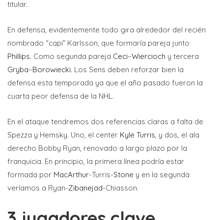
titular.
En defensa, evidentemente todo gira alrededor del recién
nombrado “capi” Karlsson, que formaría pareja junto
Phillips
. Como segunda pareja
Ceci
–
Wiercioch
y tercera
Gryba
–
Borowiecki
. Los Sens deben reforzar bien la
defensa esta temporada ya que el año pasado fueron la
cuarta peor defensa de la NHL.
En el ataque tendremos dos referencias claras a falta de
Spezza y Hemsky. Uno, el center
Kyle Turris
, y dos, el ala
derecho Bobby Ryan, renovado a largo plazo por la
franquicia. En principio, la primera línea podría estar
formada por
MacArthur
-Turris-
Stone
y en la segunda
veríamos a Ryan-
Zibanejad
-Chiasson.
3 jugadores clave