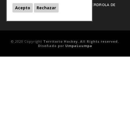
on
- HOCKEYHIELO.NET
PLAY OFFS LIGA IBERDROLA DE
Acepto
Rechazar
HOCKEY HIELO 2020/2021
© 2020 Copyright
Territorio Hockey. All Rights reserved.
Diseñado por
UmpaLuumpa