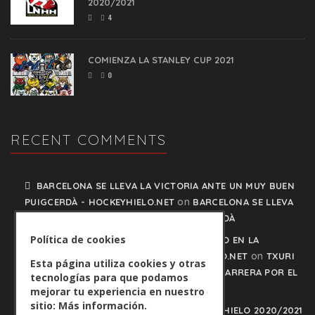
2020/2021
4
COMIENZA LA STANLEY CUP 2021
0
RECENT COMMENTS
BARCELONA SE LLEVA LA VICTORIA ANTE UN MUY BUEN
on
PUIGCERDÀ - HOCKEYHIELO.NET
BARCELONA SE LLEVA
LA VICTORIA ANTE UN MUY BUEN PUIGCERDÀ
Política de cookies
TXURI URDIN Y JACA NO PISAN EL FRENO EN LA
on
CARRERA POR EL LIDERATO - HOCKEYHIELO.NET
TXURI
Esta página utiliza cookies y otras
URDIN Y JACA NO PISAN EL FRENO EN LA CARRERA POR EL
tecnologías para que podamos
LIDERATO
mejorar tu experiencia en nuestro
sitio:
Más información.
PLAY OFFS LIGA IBERDROLA DE HOCKEY HIELO 2020/2021