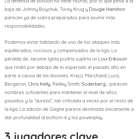
La defensa de Boston no tiene fisuras, por lo que pese a la
baja de Johnny Boychuk, Torey Krug y
Dougie Hamilton
parecen ya de sobra preparados para asumir más
responsabilidades.
Podemos estar hablando de uno de los ataques más
equilibrados, rocosos y compensados de la liga. La
pérdida de Jarome Iginla podría suplirla un
Loui Eriksson
que rindió por debajo de lo esperado el pasado año en
parte a causa de las lesiones. Krejci, Marchand, Lucic,
Bergeron,
Chris Kelly
, Reilley Smith,
Soderberg
… parecen
nombres suficientes para mantener el nivel de años
pasados y la “dureza”, tan criticada a veces por el resto de
la liga. La adición de Gagne parece destinada únicamente a
dar profundidad al bottom-6 y los powerplay.
3 jugadores clave