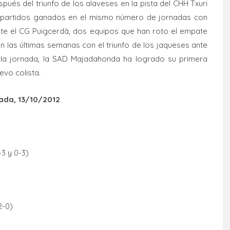
ués del triunfo de los alaveses en la pista del CHH Txuri
co partidos ganados en el mismo número de jornadas con
nte el CG Puigcerdà, dos equipos que han roto el empate
n las últimas semanas con el triunfo de los jaqueses ante
e la jornada, la SAD Majadahonda ha logrado su primera
evo colista.
ada, 13/10/2012
-3 y 0-3)
2-0)