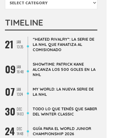
TIMELINE
“HEATED RIVALRY”: LA SERIE DE
21
JAN
LA NHL QUE FANATIZA AL
13:35
COMISIONADO
SHOWTIME: PATRICK KANE
09
JAN
ALCANZA LOS 500 GOLES EN LA
16:48
NHL
07
MY WORLD: LA NUEVA SERIE DE
JAN
13:24
LA NHL
30
TODO LO QUE TENÉS QUE SABER
DEC
14:03
DEL WINTER CLASSIC
24
GUÍA PARA EL WORLD JUNIOR
DEC
14:48
CHAMPIONSHIP 2026