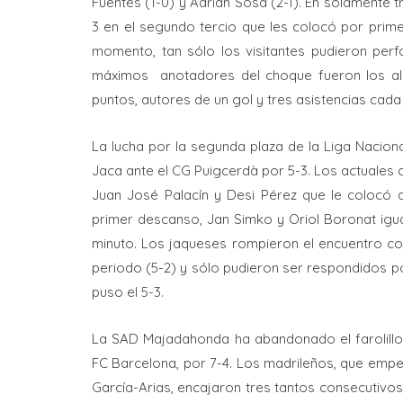
Fuentes (1-0) y Adrián Sosa (2-1). En solamente t
3 en el segundo tercio que les colocó por prime
momento, tan sólo los visitantes pudieron perfor
máximos anotadores del choque fueron los al
puntos, autores de un gol y tres asistencias cada
La lucha por la segunda plaza de la Liga Naciona
Jaca ante el CG Puigcerdà por 5-3. Los actuales
Juan José Palacín y Desi Pérez que le colocó do
primer descanso, Jan Simko y Oriol Boronat igu
minuto. Los jaqueses rompieron el encuentro con 
periodo (5-2) y sólo pudieron ser respondidos po
puso el 5-3.
La SAD Majadahonda ha abandonado el farolillo r
FC Barcelona, por 7-4. Los madrileños, que emp
García-Arias, encajaron tres tantos consecutiv