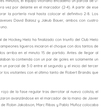
res minutos, el equipo vitoriano encadenó un parcial de 0-
ra vez por delante en el marcador (2-4). A partir de ese
ar la portería rival hasta colocar el definitivo 2-8. Los
aveses David Balasz y Jakub Bauer, ambos con cuatro
 uno.
l de Hockey Hielo ha finalizado con triunfo del Club Hielo
 campeones ligueros iniciaron el choque con dos tantos de
s arriba en el minuto 15 de partido. Antes de llegar al
alaban la contienda con un par de goles en solamente un
un parcial de 3-0 entre el segundo y el inicio del tercer
r los visitantes con el último tanto de Robert Brandis que
ojo de la fase regular tras derrotar al nuevo colista, el
ezaron avanzándose en el marcador de la mano de Javier
os de Robin Jakobson, Marc Ribas y Pablo Muñoz colocaba