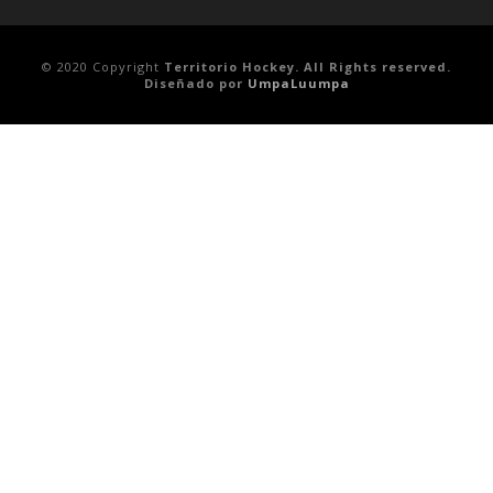
© 2020 Copyright
Territorio Hockey. All Rights reserved.
Diseñado por
UmpaLuumpa