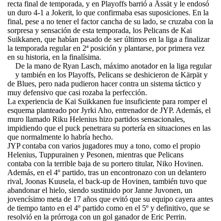
recta final de temporada, y en Playoffs barrió a Ässät y le endosó
un duro 4-1 a Jokerit, lo que confirmaba esas suposiciones. En la
final, pese a no tener el factor cancha de su lado, se cruzaba con la
sorpresa y sensación de esta temporada, los Pelicans de Kai
Suikkanen, que habían pasado de ser últimos en la liga a finalizar
la temporada regular en 2ª posición y plantarse, por primera vez
en su historia, en la finalísima.
De la mano de Ryan Lasch, máximo anotador en la liga regular
y también en los Playoffs, Pelicans se deshicieron de Kärpät y
de Blues, pero nada pudieron hacer contra un sistema táctico y
muy defensivo que casi rozaba la perfección.
La experiencia de Kai Suikkanen fue insuficiente para romper el
esquema planteado por Jyrki Aho, entrenador de JYP. Además, el
muro llamado Riku Helenius hizo partidos sensacionales,
impidiendo que el puck penetrara su portería en situaciones en las
que normalmente lo habría hecho.
JYP contaba con varios jugadores muy a tono, como el propio
Helenius, Tuppurainen y Pesonen, mientras que Pelicans
contaba con la terrible baja de su portero titular, Niko Hovinen.
Además, en el 4º partido, tras un encontronazo con un delantero
rival, Joonas Kuusela, el back-up de Hovinen, también tuvo que
abandonar el hielo, siendo sustituido por Janne Juvonen, un
jovencísimo meta de 17 años que evitó que su equipo cayera antes
de tiempo tanto en el 4º partido como en el 5º y definitivo, que se
resolvió en la prórroga con un gol ganador de Eric Perrin.