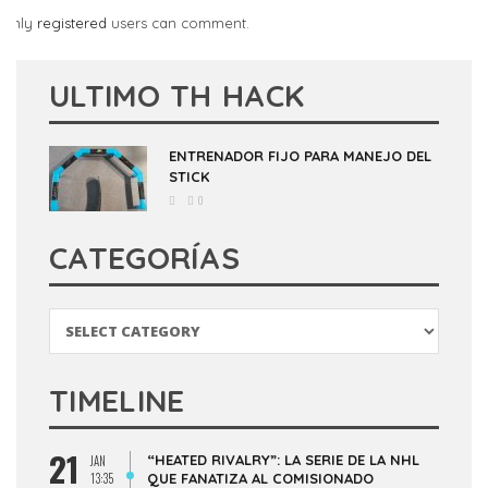
Only
registered
users can comment.
ULTIMO TH HACK
ENTRENADOR FIJO PARA MANEJO DEL
STICK
0
CATEGORÍAS
Categorías
TIMELINE
21
“HEATED RIVALRY”: LA SERIE DE LA NHL
JAN
13:35
QUE FANATIZA AL COMISIONADO