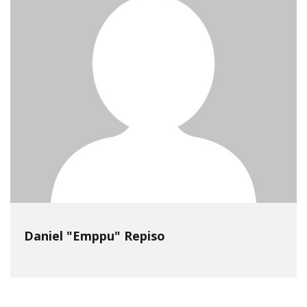
Daniel "Emppu" Repiso