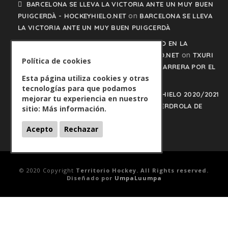
BARCELONA SE LLEVA LA VICTORIA ANTE UN MUY BUEN
on
PUIGCERDÀ - HOCKEYHIELO.NET
BARCELONA SE LLEVA
LA VICTORIA ANTE UN MUY BUEN PUIGCERDÀ
TXURI URDIN Y JACA NO PISAN EL FRENO EN LA
on
CARRERA POR EL LIDERATO - HOCKEYHIELO.NET
TXURI
Política de cookies
URDIN Y JACA NO PISAN EL FRENO EN LA CARRERA POR EL
Esta página utiliza cookies y otras
LIDERATO
tecnologías para que podamos
PLAY OFFS LIGA IBERDROLA DE HOCKEY HIELO 2020/2021
mejorar tu experiencia en nuestro
on
- HOCKEYHIELO.NET
PLAY OFFS LIGA IBERDROLA DE
sitio:
Más información.
HOCKEY HIELO 2020/2021
Acepto
Rechazar
© 2020 Copyright
Territorio Hockey. All Rights reserved.
Diseñado por
UmpaLuumpa