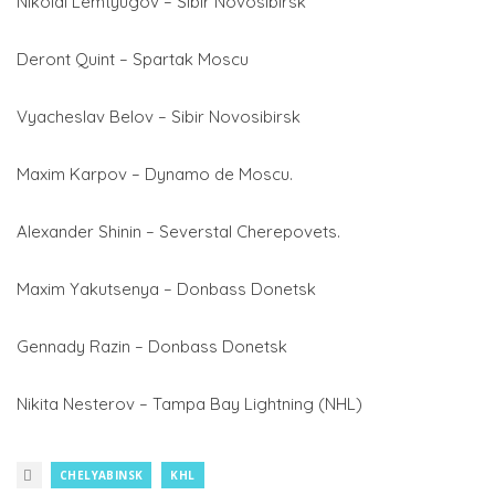
Nikolai Lemtyugov – Sibir Novosibirsk
Deront Quint – Spartak Moscu
Vyacheslav Belov – Sibir Novosibirsk
Maxim Karpov – Dynamo de Moscu.
Alexander Shinin – Severstal Cherepovets.
Maxim Yakutsenya – Donbass Donetsk
Gennady Razin – Donbass Donetsk
Nikita Nesterov – Tampa Bay Lightning (NHL)
CHELYABINSK
KHL