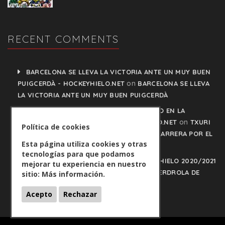
RECENT COMMENTS
BARCELONA SE LLEVA LA VICTORIA ANTE UN MUY BUEN
on
PUIGCERDÀ - HOCKEYHIELO.NET
BARCELONA SE LLEVA
LA VICTORIA ANTE UN MUY BUEN PUIGCERDÀ
TXURI URDIN Y JACA NO PISAN EL FRENO EN LA
on
CARRERA POR EL LIDERATO - HOCKEYHIELO.NET
TXURI
Política de cookies
URDIN Y JACA NO PISAN EL FRENO EN LA CARRERA POR EL
Esta página utiliza cookies y otras
LIDERATO
tecnologías para que podamos
PLAY OFFS LIGA IBERDROLA DE HOCKEY HIELO 2020/2021
mejorar tu experiencia en nuestro
on
- HOCKEYHIELO.NET
PLAY OFFS LIGA IBERDROLA DE
sitio:
Más información.
HOCKEY HIELO 2020/2021
Acepto
Rechazar