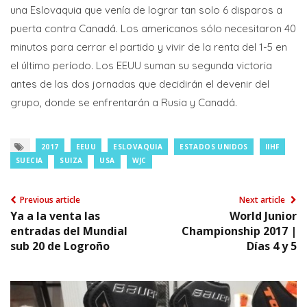
una Eslovaquia que venía de lograr tan solo 6 disparos a
puerta contra Canadá. Los americanos sólo necesitaron 40
minutos para cerrar el partido y vivir de la renta del 1-5 en
el último período. Los EEUU suman su segunda victoria
antes de las dos jornadas que decidirán el devenir del
grupo, donde se enfrentarán a Rusia y Canadá.
2017
EEUU
ESLOVAQUIA
ESTADOS UNIDOS
IIHF
SUECIA
SUIZA
USA
WJC
Previous article
Next article
Ya a la venta las
World Junior
entradas del Mundial
Championship 2017 |
sub 20 de Logroño
Días 4 y 5