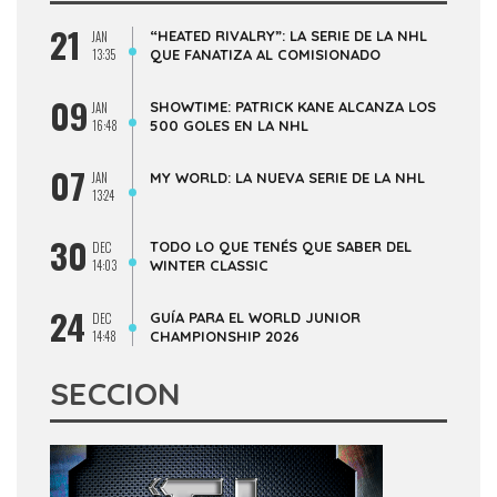
21
“HEATED RIVALRY”: LA SERIE DE LA NHL
JAN
13:35
QUE FANATIZA AL COMISIONADO
09
SHOWTIME: PATRICK KANE ALCANZA LOS
JAN
16:48
500 GOLES EN LA NHL
07
JAN
MY WORLD: LA NUEVA SERIE DE LA NHL
13:24
30
TODO LO QUE TENÉS QUE SABER DEL
DEC
14:03
WINTER CLASSIC
24
GUÍA PARA EL WORLD JUNIOR
DEC
14:48
CHAMPIONSHIP 2026
SECCION