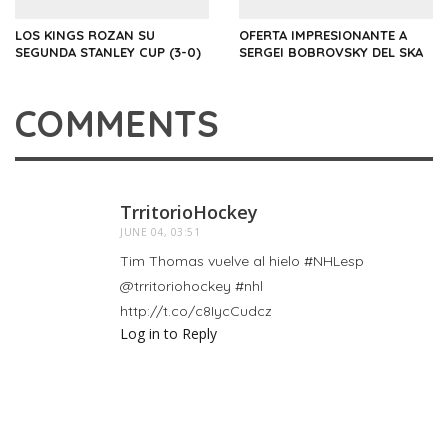
LOS KINGS ROZAN SU
OFERTA IMPRESIONANTE A
SEGUNDA STANLEY CUP (3-0)
SERGEI BOBROVSKY DEL SKA
COMMENTS
TrritorioHockey
JUNE 04, 03:51
Tim Thomas vuelve al hielo #NHLesp
@trritoriohockey #nhl
http://t.co/c8IycCudcz
Log in to Reply