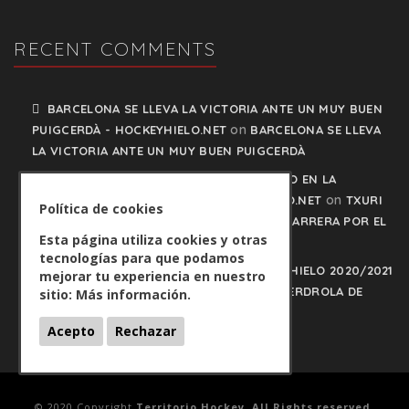
RECENT COMMENTS
BARCELONA SE LLEVA LA VICTORIA ANTE UN MUY BUEN
on
PUIGCERDÀ - HOCKEYHIELO.NET
BARCELONA SE LLEVA
LA VICTORIA ANTE UN MUY BUEN PUIGCERDÀ
TXURI URDIN Y JACA NO PISAN EL FRENO EN LA
on
CARRERA POR EL LIDERATO - HOCKEYHIELO.NET
TXURI
Política de cookies
URDIN Y JACA NO PISAN EL FRENO EN LA CARRERA POR EL
Esta página utiliza cookies y otras
LIDERATO
tecnologías para que podamos
PLAY OFFS LIGA IBERDROLA DE HOCKEY HIELO 2020/2021
mejorar tu experiencia en nuestro
on
- HOCKEYHIELO.NET
PLAY OFFS LIGA IBERDROLA DE
sitio:
Más información.
HOCKEY HIELO 2020/2021
Acepto
Rechazar
© 2020 Copyright
Territorio Hockey. All Rights reserved.