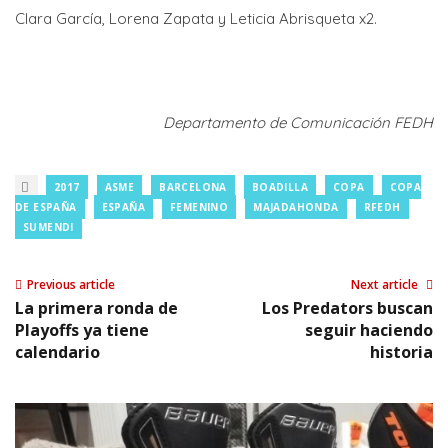
Clara García, Lorena Zapata y Leticia Abrisqueta x2.
Departamento de Comunicación FEDH
2017
ASME
BARCELONA
BOADILLA
COPA
COPA
DE ESPAÑA
ESPAÑA
FEMENINO
MAJADAHONDA
RFEDH
SUMENDI
Previous article
Next article
La primera ronda de
Los Predators buscan
Playoffs ya tiene
seguir haciendo
calendario
historia