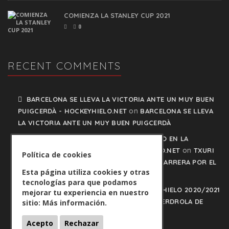
COMIENZA LA STANLEY CUP 2021
0
RECENT COMMENTS
BARCELONA SE LLEVA LA VICTORIA ANTE UN MUY BUEN
on
PUIGCERDÀ - HOCKEYHIELO.NET
BARCELONA SE LLEVA
LA VICTORIA ANTE UN MUY BUEN PUIGCERDÀ
TXURI URDIN Y JACA NO PISAN EL FRENO EN LA
on
CARRERA POR EL LIDERATO - HOCKEYHIELO.NET
TXURI
Política de cookies
URDIN Y JACA NO PISAN EL FRENO EN LA CARRERA POR EL
Esta página utiliza cookies y otras
LIDERATO
tecnologías para que podamos
PLAY OFFS LIGA IBERDROLA DE HOCKEY HIELO 2020/2021
mejorar tu experiencia en nuestro
on
- HOCKEYHIELO.NET
PLAY OFFS LIGA IBERDROLA DE
sitio:
Más información.
HOCKEY HIELO 2020/2021
Acepto
Rechazar