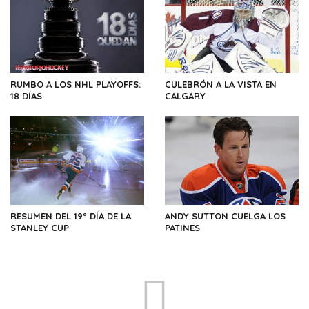
RUMBO A LOS NHL PLAYOFFS:
CULEBRÓN A LA VISTA EN
18 DÍAS
CALGARY
RESUMEN DEL 19º DÍA DE LA
ANDY SUTTON CUELGA LOS
STANLEY CUP
PATINES