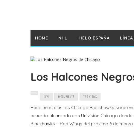
HOME
NHL
HIELO ESPAÑA
LÍNEA
Los Halcones Negro
JAVI
0 COMMENTS
746 VIEWS
Hace unos días los Chicago Blackhawks sorprend
acuerdo alcanzado con Univision Chicago donde el
Blackhawks – Red Wings del próximo 6 de marzo 