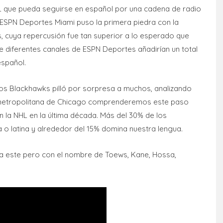
L que pueda seguirse en español por una cadena de radio
 ESPN Deportes Miami puso la primera piedra con la
s, cuya repercusión fue tan superior a lo esperado que
e diferentes canales de ESPN Deportes añadirían un total
español.
e los Blackhawks pilló por sorpresa a muchos, analizando
a metropolitana de Chicago comprenderemos este paso
n la NHL en la última década. Más del 30% de los
o latina y alrededor del 15% domina nuestra lengua.
 este pero con el nombre de Toews, Kane, Hossa,