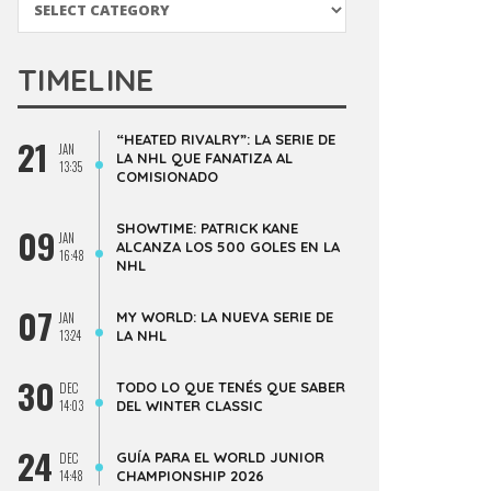
TIMELINE
“HEATED RIVALRY”: LA SERIE DE
21
JAN
LA NHL QUE FANATIZA AL
13:35
COMISIONADO
SHOWTIME: PATRICK KANE
09
JAN
ALCANZA LOS 500 GOLES EN LA
16:48
NHL
07
MY WORLD: LA NUEVA SERIE DE
JAN
13:24
LA NHL
30
TODO LO QUE TENÉS QUE SABER
DEC
14:03
DEL WINTER CLASSIC
24
GUÍA PARA EL WORLD JUNIOR
DEC
14:48
CHAMPIONSHIP 2026