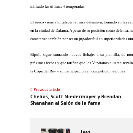
militado las últimas 4 temporadas.
E
l sueco viene a fortalecer la línea defensiva,
f
ormado en las cat
en la ciudad de Dalarna.
A pesar de su posición como defensa,
ha
caracteriza
también
por ser un jugador
útil en
superioridades nu
Bipolo sigue sumando nuevos fichajes a su plantilla, de mo
próximas fechas y que ratifica que los Vitorianos quieren reval
la Copa del Rey y su participación en competición europea.
Previous article
Chelios, Scott Niedermayer y Brendan
Shanahan al Salón de la fama
Javi