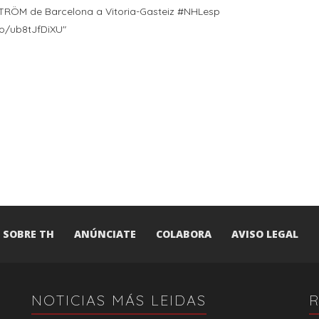
TRÖM de Barcelona a Vitoria-Gasteiz #NHLesp
co/ub8tJfDiXU"
SOBRE TH
ANÚNCIATE
COLABORA
AVISO LEGAL
NOTICIAS MÁS LEIDAS