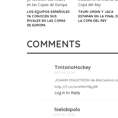
LOS EQUIPOS ESPAÑOLES
TXURI URDIN Y JACA
YA CONOCEN SUS
ESTARÁN EN LA FINAL D
RIVALES EN LAS COPAS
LA COPA DEL REY
DE EUROPA
COMMENTS
TrritorioHockey
JULY 24, 23:59
JOAKIM ENGSTRÖM de Barcelona a V
http://t.co/smMSH1BySB
Log in to Reply
hielobipolo
JULY 25, 19:00