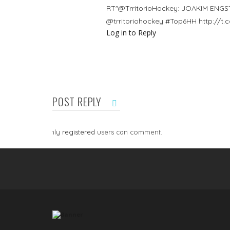
RT"@TrritorioHockey: JOAKIM ENGS
@trritoriohockey #Top6HH http://t.
Log in to Reply
POST REPLY
Only
registered
users can comment.