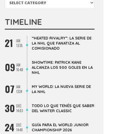
TIMELINE
“HEATED RIVALRY”: LA SERIE DE
21
JAN
LA NHL QUE FANATIZA AL
13:35
COMISIONADO
SHOWTIME: PATRICK KANE
09
JAN
ALCANZA LOS 500 GOLES EN LA
16:48
NHL
07
MY WORLD: LA NUEVA SERIE DE
JAN
13:24
LA NHL
30
TODO LO QUE TENÉS QUE SABER
DEC
14:03
DEL WINTER CLASSIC
24
GUÍA PARA EL WORLD JUNIOR
DEC
14:48
CHAMPIONSHIP 2026