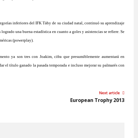
egorías inferiores del IFK Täby de su ciudad natal, continuó su aprendizaje
 logrado
una buena estadística
en cuanto a goles y asistencias se refiere.
S
e
méricas (powerplay).
mento ya son tres con Joakim, cifra que presumiblemente aumentará en
idar el título ganado la pasada temporada e incluso mejorar su palmarés con
Next article
European Trophy 2013