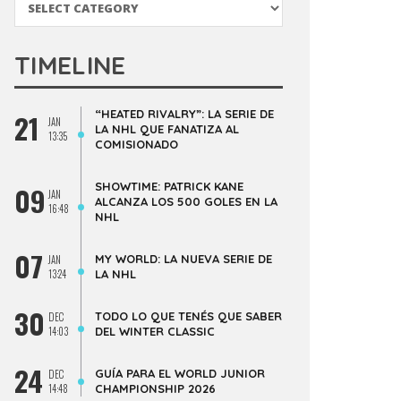
TIMELINE
“HEATED RIVALRY”: LA SERIE DE
21
JAN
LA NHL QUE FANATIZA AL
13:35
COMISIONADO
SHOWTIME: PATRICK KANE
09
JAN
ALCANZA LOS 500 GOLES EN LA
16:48
NHL
07
MY WORLD: LA NUEVA SERIE DE
JAN
13:24
LA NHL
30
TODO LO QUE TENÉS QUE SABER
DEC
14:03
DEL WINTER CLASSIC
24
GUÍA PARA EL WORLD JUNIOR
DEC
14:48
CHAMPIONSHIP 2026