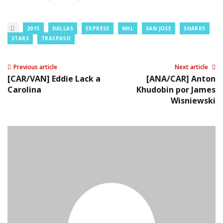
2015
DALLAS
EXPRESS
NHL
SAN JOSE
SHARKS
STARS
TRASPASO
Previous article
Next article
[CAR/VAN] Eddie Lack a
[ANA/CAR] Anton
Carolina
Khudobin por James
Wisniewski