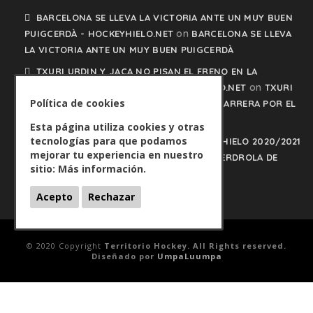
BARCELONA SE LLEVA LA VICTORIA ANTE UN MUY BUEN
on
PUIGCERDÀ - HOCKEYHIELO.NET
BARCELONA SE LLEVA
LA VICTORIA ANTE UN MUY BUEN PUIGCERDÀ
TXURI URDIN Y JACA NO PISAN EL FRENO EN LA
on
CARRERA POR EL LIDERATO - HOCKEYHIELO.NET
TXURI
Política de cookies
URDIN Y JACA NO PISAN EL FRENO EN LA CARRERA POR EL
LIDERATO
Esta página utiliza cookies y otras
tecnologías para que podamos
PLAY OFFS LIGA IBERDROLA DE HOCKEY HIELO 2020/2021
mejorar tu experiencia en nuestro
on
- HOCKEYHIELO.NET
PLAY OFFS LIGA IBERDROLA DE
sitio:
Más información.
HOCKEY HIELO 2020/2021
Acepto
Rechazar
© 2020 Copyright
Territorio Hockey. All Rights reserved.
Diseñado por
UmpaLuumpa