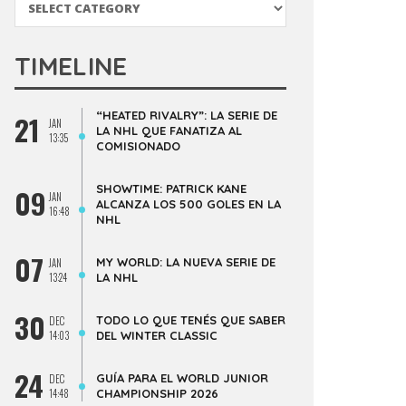
TIMELINE
“HEATED RIVALRY”: LA SERIE DE
21
JAN
LA NHL QUE FANATIZA AL
13:35
COMISIONADO
SHOWTIME: PATRICK KANE
09
JAN
ALCANZA LOS 500 GOLES EN LA
16:48
NHL
07
MY WORLD: LA NUEVA SERIE DE
JAN
13:24
LA NHL
30
TODO LO QUE TENÉS QUE SABER
DEC
14:03
DEL WINTER CLASSIC
24
GUÍA PARA EL WORLD JUNIOR
DEC
14:48
CHAMPIONSHIP 2026