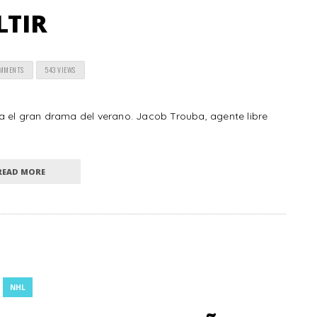
LTIR
OMMENTS
543 VIEWS
a el gran drama del verano. Jacob Trouba, agente libre
READ MORE
NHL