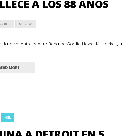
LECE A LOS 88 AÑOS
OMMENTS
587 VIEWS
 el fallecimiento esta mañana de Gordie Howe, Mr.Hockey, a
READ MORE
NHL
INA A DETROIT EN 5