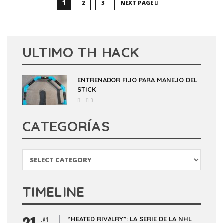
1
2
3
NEXT PAGE
ULTIMO TH HACK
ENTRENADOR FIJO PARA MANEJO DEL
STICK
0
CATEGORÍAS
Categorías
TIMELINE
21
“HEATED RIVALRY”: LA SERIE DE LA NHL
JAN