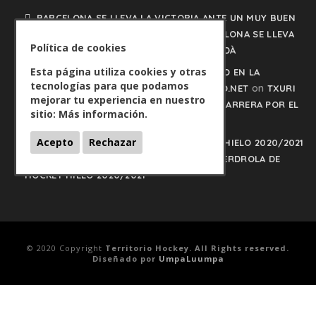
BARCELONA SE LLEVA LA VICTORIA ANTE UN MUY BUEN
on
PUIGCERDÀ - HOCKEYHIELO.NET
BARCELONA SE LLEVA
Política de cookies
LA VICTORIA ANTE UN MUY BUEN PUIGCERDÀ
Esta página utiliza cookies y otras
TXURI URDIN Y JACA NO PISAN EL FRENO EN LA
tecnologías para que podamos
on
CARRERA POR EL LIDERATO - HOCKEYHIELO.NET
TXURI
mejorar tu experiencia en nuestro
URDIN Y JACA NO PISAN EL FRENO EN LA CARRERA POR EL
sitio:
Más información.
LIDERATO
Acepto
Rechazar
PLAY OFFS LIGA IBERDROLA DE HOCKEY HIELO 2020/2021
on
- HOCKEYHIELO.NET
PLAY OFFS LIGA IBERDROLA DE
HOCKEY HIELO 2020/2021
© 2020 Copyright
Territorio Hockey. All Rights reserved.
Diseñado por
UmpaLuumpa