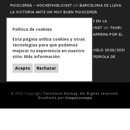
on
PUIGCERDÀ - HOCKEYHIELO.NET
BARCELONA SE LLEVA
LA VICTORIA ANTE UN MUY BUEN PUIGCERDÀ
TXURI URDIN Y JACA NO PISAN EL FRENO EN LA
on
CARRERA POR EL LIDERATO - HOCKEYHIELO.NET
TXURI
Política de cookies
URDIN Y JACA NO PISAN EL FRENO EN LA CARRERA POR EL
Esta página utiliza cookies y otras
LIDERATO
tecnologías para que podamos
PLAY OFFS LIGA IBERDROLA DE HOCKEY HIELO 2020/2021
mejorar tu experiencia en nuestro
sitio:
Más información.
on
- HOCKEYHIELO.NET
PLAY OFFS LIGA IBERDROLA DE
HOCKEY HIELO 2020/2021
Acepto
Rechazar
© 2020 Copyright
Territorio Hockey. All Rights reserved.
Diseñado por
UmpaLuumpa