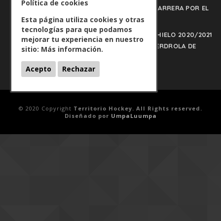
Política de cookies
URDIN Y JACA NO PISAN EL FRENO EN LA CARRERA POR EL
Esta página utiliza cookies y otras
LIDERATO
tecnologías para que podamos
PLAY OFFS LIGA IBERDROLA DE HOCKEY HIELO 2020/2021
mejorar tu experiencia en nuestro
on
- HOCKEYHIELO.NET
PLAY OFFS LIGA IBERDROLA DE
sitio:
Más información.
HOCKEY HIELO 2020/2021
Acepto
Rechazar
© 2020 Copyright
Territorio Hockey. All Rights reserved.
Diseñado por
UmpaLuumpa