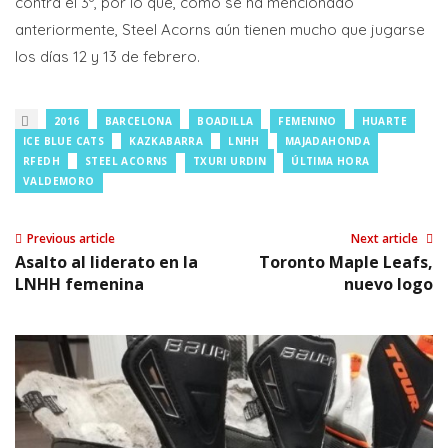
contra el 3º, por lo que, como se ha mencionado
anteriormente, Steel Acorns aún tienen mucho que jugarse
los días 12 y 13 de febrero.
2016
BARCELONA
BOADILLA
FEMENINO
HUARTE
ICE BLUE CATS
KAZKABARRA
LNHH
MAJADAHONDA
RFEDH
STEEL ACORNS
TXURI URDIN
ÚLTIMA HORA
VALDEMORO
Previous article
Next article
Asalto al liderato en la
Toronto Maple Leafs,
LNHH femenina
nuevo logo