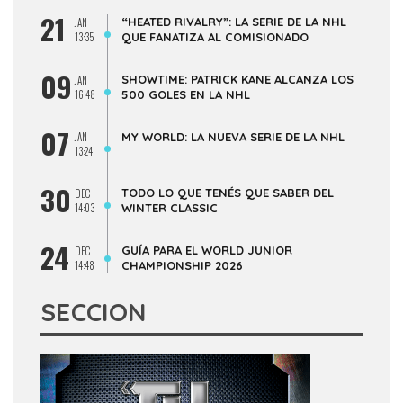
21
“HEATED RIVALRY”: LA SERIE DE LA NHL
JAN
13:35
QUE FANATIZA AL COMISIONADO
09
SHOWTIME: PATRICK KANE ALCANZA LOS
JAN
16:48
500 GOLES EN LA NHL
07
JAN
MY WORLD: LA NUEVA SERIE DE LA NHL
13:24
30
TODO LO QUE TENÉS QUE SABER DEL
DEC
14:03
WINTER CLASSIC
24
GUÍA PARA EL WORLD JUNIOR
DEC
14:48
CHAMPIONSHIP 2026
SECCION