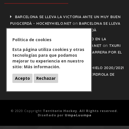
BARCELONA SE LLEVA LA VICTORIA ANTE UN MUY BUEN
on
PUIGCERDÀ - HOCKEYHIELO.NET
BARCELONA SE LLEVA
LA VICTORIA ANTE UN MUY BUEN PUIGCERDÀ
TXURI URDIN Y JACA NO PISAN EL FRENO EN LA
Política de cookies
on
CARRERA POR EL LIDERATO - HOCKEYHIELO.NET
TXURI
Esta página utiliza cookies y otras
URDIN Y JACA NO PISAN EL FRENO EN LA CARRERA POR EL
tecnologías para que podamos
LIDERATO
mejorar tu experiencia en nuestro
sitio:
Más información.
PLAY OFFS LIGA IBERDROLA DE HOCKEY HIELO 2020/2021
on
- HOCKEYHIELO.NET
PLAY OFFS LIGA IBERDROLA DE
Acepto
Rechazar
HOCKEY HIELO 2020/2021
© 2020 Copyright
Territorio Hockey. All Rights reserved.
Diseñado por
UmpaLuumpa