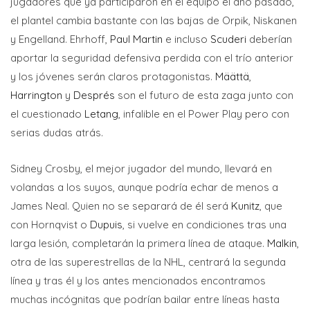
jugadores que ya participaron en el equipo el año pasado,
el plantel cambia bastante con las bajas de Orpik, Niskanen
y Engelland. Ehrhoff,
Paul Martin
e incluso
Scuderi
deberían
aportar la seguridad defensiva perdida con el trío anterior
y los jóvenes serán claros protagonistas.
Määttä
,
Harrington
y
Després
son el futuro de esta zaga junto con
el cuestionado
Letang
, infalible en el Power Play pero con
serias dudas atrás.
Sidney Crosby, el mejor jugador del mundo, llevará en
volandas a los suyos, aunque podría echar de menos a
James Neal. Quien no se separará de él será
Kunitz
, que
con Hornqvist o
Dupuis
, si vuelve en condiciones tras una
larga lesión, completarán la primera línea de ataque.
Malkin
,
otra de las superestrellas de la NHL, centrará la segunda
línea y tras él y los antes mencionados encontramos
muchas incógnitas que podrían bailar entre líneas hasta