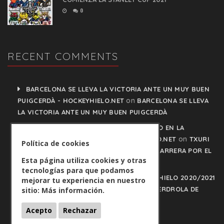
0
RECENT COMMENTS
BARCELONA SE LLEVA LA VICTORIA ANTE UN MUY BUEN
on
PUIGCERDÀ - HOCKEYHIELO.NET
BARCELONA SE LLEVA
LA VICTORIA ANTE UN MUY BUEN PUIGCERDÀ
TXURI URDIN Y JACA NO PISAN EL FRENO EN LA
on
CARRERA POR EL LIDERATO - HOCKEYHIELO.NET
TXURI
Política de cookies
URDIN Y JACA NO PISAN EL FRENO EN LA CARRERA POR EL
Esta página utiliza cookies y otras
LIDERATO
tecnologías para que podamos
PLAY OFFS LIGA IBERDROLA DE HOCKEY HIELO 2020/2021
mejorar tu experiencia en nuestro
on
- HOCKEYHIELO.NET
PLAY OFFS LIGA IBERDROLA DE
sitio:
Más información.
HOCKEY HIELO 2020/2021
Acepto
Rechazar