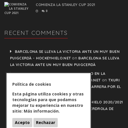
COMIENZA LA STANLEY CUP 2021
0
RECENT COMMENTS
BARCELONA SE LLEVA LA VICTORIA ANTE UN MUY BUEN
on
PUIGCERDÀ - HOCKEYHIELO.NET
BARCELONA SE LLEVA
LA VICTORIA ANTE UN MUY BUEN PUIGCERDÀ
TXURI URDIN Y JACA NO PISAN EL FRENO EN LA
on
CARRERA POR EL LIDERATO - HOCKEYHIELO.NET
TXURI
Política de cookies
URDIN Y JACA NO PISAN EL FRENO EN LA CARRERA POR EL
LIDERATO
Esta página utiliza cookies y otras
tecnologías para que podamos
PLAY OFFS LIGA IBERDROLA DE HOCKEY HIELO 2020/2021
mejorar tu experiencia en nuestro
on
- HOCKEYHIELO.NET
PLAY OFFS LIGA IBERDROLA DE
sitio:
Más información.
HOCKEY HIELO 2020/2021
Acepto
Rechazar