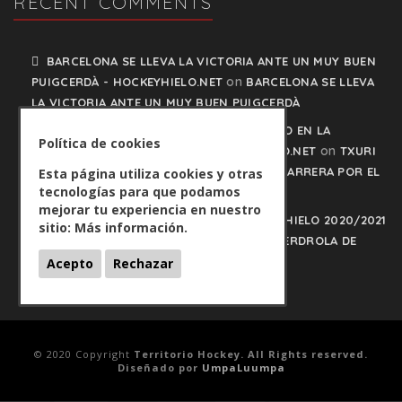
RECENT COMMENTS
BARCELONA SE LLEVA LA VICTORIA ANTE UN MUY BUEN
on
PUIGCERDÀ - HOCKEYHIELO.NET
BARCELONA SE LLEVA
LA VICTORIA ANTE UN MUY BUEN PUIGCERDÀ
TXURI URDIN Y JACA NO PISAN EL FRENO EN LA
Política de cookies
on
CARRERA POR EL LIDERATO - HOCKEYHIELO.NET
TXURI
URDIN Y JACA NO PISAN EL FRENO EN LA CARRERA POR EL
Esta página utiliza cookies y otras
tecnologías para que podamos
LIDERATO
mejorar tu experiencia en nuestro
PLAY OFFS LIGA IBERDROLA DE HOCKEY HIELO 2020/2021
sitio:
Más información.
on
- HOCKEYHIELO.NET
PLAY OFFS LIGA IBERDROLA DE
HOCKEY HIELO 2020/2021
Acepto
Rechazar
© 2020 Copyright
Territorio Hockey. All Rights reserved.
Diseñado por
UmpaLuumpa