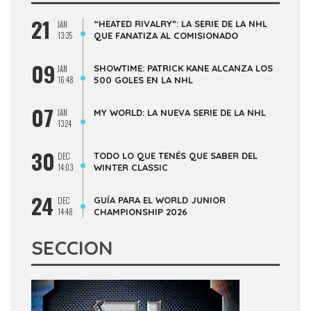
21
“HEATED RIVALRY”: LA SERIE DE LA NHL
JAN
13:35
QUE FANATIZA AL COMISIONADO
09
SHOWTIME: PATRICK KANE ALCANZA LOS
JAN
16:48
500 GOLES EN LA NHL
07
JAN
MY WORLD: LA NUEVA SERIE DE LA NHL
13:24
30
TODO LO QUE TENÉS QUE SABER DEL
DEC
14:03
WINTER CLASSIC
24
GUÍA PARA EL WORLD JUNIOR
DEC
14:48
CHAMPIONSHIP 2026
SECCION